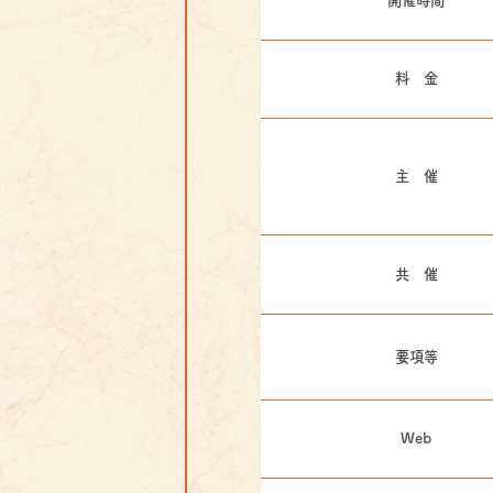
料 金
主 催
共 催
要項等
Web