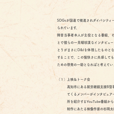
SDGsが国連で推進されダイバシティ
られています。
障害当事者本人が主役となる番組、そ
とで彼らの一見頓珍漢なインタビュー
とりがまさにD&Iを体現したものと
することで、この愉快さに共感しても
ための啓発の一助となればと考えてい
（１）上映＆トーク会
高知市にある就労継続支援B型事
てくるメンバーがインタビュアー
所を紹介するYouTube番組から
制作にあたる映像作家の杉岡太樹