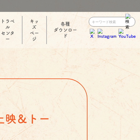
トラベ
キッ
各種
ル
ズ
ダウンロー
センタ
ペー
ド
ー
ジ
上映＆トー