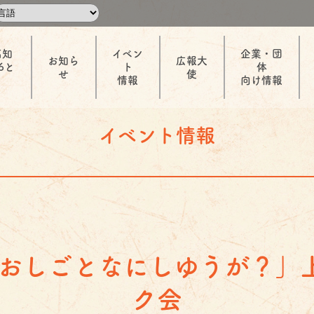
高知
イベン
企業・団
お知ら
広報大
6と
ト
体
せ
使
情報
向け情報
イベント情報
「おしごとなにしゆうが？」
ク会