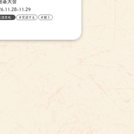
囲碁大会
26.11.28-11.29
生活文化
＃交流する
＃競う