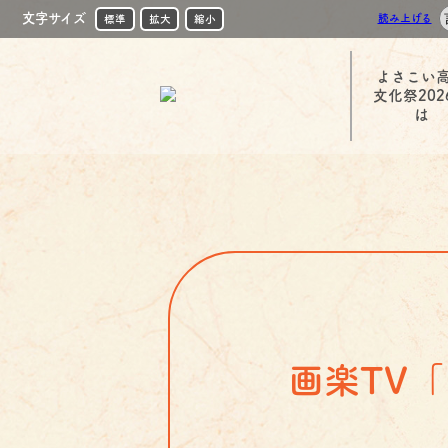
文字サイズ
読み上げる
標準
拡大
縮小
よさこい
文化祭202
は
画楽TV