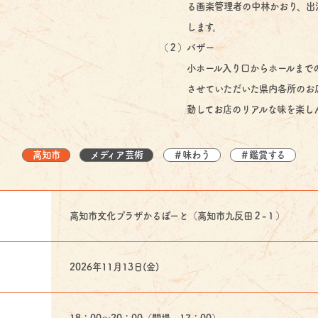
る画楽管理者の中林かおり、出演
します。
（２）バザー
小ホール入り口からホールまでの
させていただいた県内各所のお店
動してお店のリアルな味を楽しん
高知市
メディア芸術
＃味わう
＃鑑賞する
高知市文化プラザかるぽーと（高知市九反田２-１）
2026年11月13日(金)
18：00～20：00（開場 17：00）