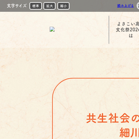
文字サイズ
読み上げる
標準
拡大
縮小
よさこい
文化祭202
は
共生社会
細