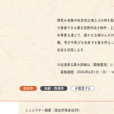
障害の有無や社会的立場などの枠を取
で参画できる舞台芸術作品を制作・上
本事業を通じて、様々な立場の人がひ
観、学びや喜びを共有する場を作るこ
社会を目指します。
※出演者公募の詳細は「開催要項」に
募集期間：2026年6月1日（月）～6
高知市
演劇・舞踊等
＃鑑賞する
ミニシアター蛸蔵（高知市南金田28）