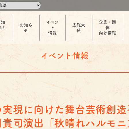
高知
イベン
企業・団
お知ら
広報大
6と
ト
体
せ
使
情報
向け情報
イベント情報
の実現に向けた舞台芸
川貴司演出「秋晴れハルモニ