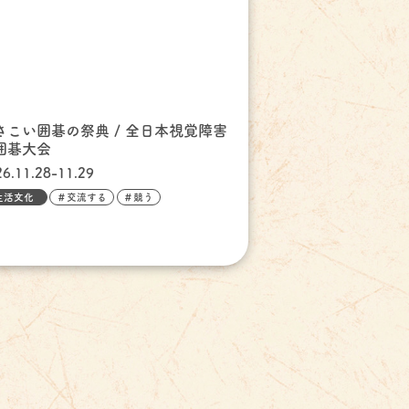
さこい囲碁の祭典 / 全日本視覚障害
囲碁大会
26.11.28-11.29
生活文化
＃交流する
＃競う