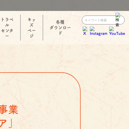
トラベ
キッ
各種
ル
ズ
ダウンロー
センタ
ペー
ド
ー
ジ
術創造事業
ア」