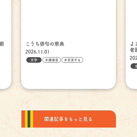
前
こうち俳句の祭典
よ
者
2026.11.01
20
文学
＃講演会
＃交流する
関連記事をもっと見る