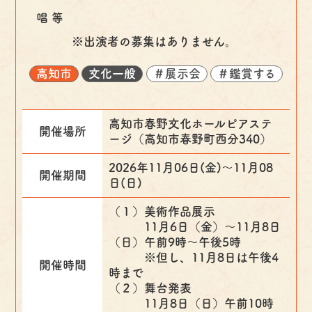
唱 等
※出演者の募集はありません。
高知市
文化一般
＃展示会
＃鑑賞する
高知市春野文化ホールピアステ
開催場所
ージ（高知市春野町西分340）
2026年11月06日(金)〜11月08
開催期間
日(日)
（１）美術作品展示
11月6日（金）～11月8日
（日）午前9時～午後5時
※但し、11月8日は午後4
開催時間
時まで
（２）舞台発表
11月8日（日）午前10時