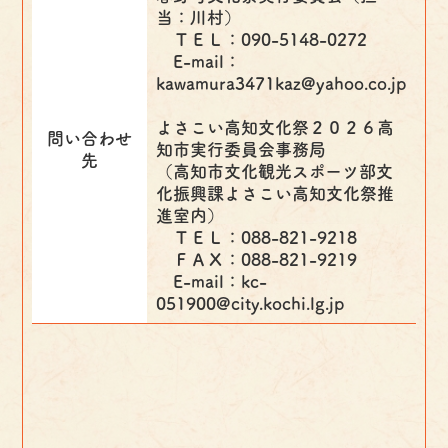
当：川村）
ＴＥＬ：090-5148-0272
E-mail：
kawamura3471kaz@yahoo.co.jp
よさこい高知文化祭２０２６高
問い合わせ
知市実行委員会事務局
先
（高知市文化観光スポーツ部文
化振興課よさこい高知文化祭推
進室内）
ＴＥＬ：088-821-9218
ＦＡＸ：088-821-9219
E-mail：kc-
051900@city.kochi.lg.jp