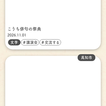
こうち俳句の祭典
2026.11.01
文学
＃講演会
＃交流する
高知市