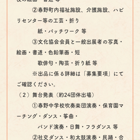
②春野町内福祉施設、介護施設、ハビ
リセンター等の工芸・折り
紙・パッチワーク 等
③文化協会会員と一般出展者の写真・
絵画・書道・色鉛筆画・短
歌俳句・陶芸・折り紙 等
※出品に係る詳細は「募集要項」にて
ご確認ください。
（２）舞台発表（約24団体出場）
①春野中学校吹奏楽団演奏・保育園マ
ーチング・ダンス・筝曲・
バンド演奏・日舞・フラダンス 等
②社交ダンス・和太鼓演奏・民踊・合