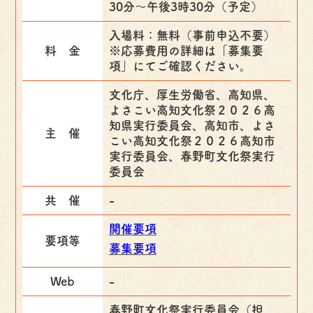
30分～午後3時30分（予定）
入場料：無料（事前申込不要）
料 金
※応募費用の詳細は「募集要
項」にてご確認ください。
文化庁、厚生労働省、高知県、
よさこい高知文化祭２０２６高
知県実行委員会、高知市、よさ
主 催
こい高知文化祭２０２６高知市
実行委員会、春野町文化祭実行
委員会
共 催
-
開催要項
要項等
募集要項
Web
-
春野町文化祭実行委員会（担