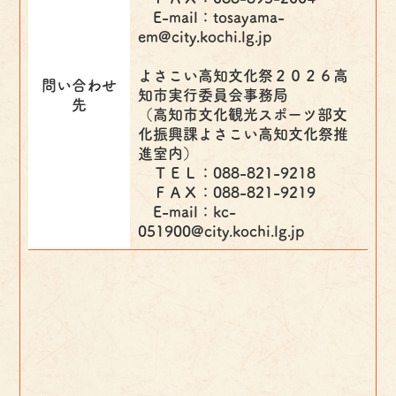
E-mail：tosayama-
em@city.kochi.lg.jp
よさこい高知文化祭２０２６高
問い合わせ
知市実行委員会事務局
先
（高知市文化観光スポーツ部文
化振興課よさこい高知文化祭推
進室内）
ＴＥＬ：088-821-9218
ＦＡＸ：088-821-9219
E-mail：kc-
051900@city.kochi.lg.jp