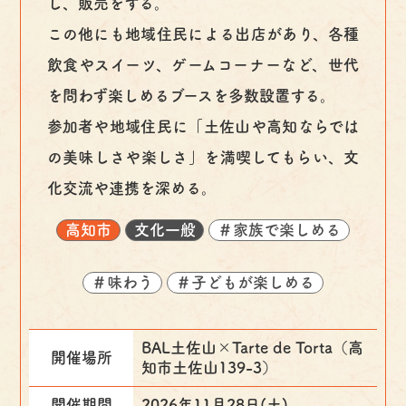
し、販売をする。
この他にも地域住民による出店があり、各種
飲食やスイーツ、ゲームコーナーなど、世代
を問わず楽しめるブースを多数設置する。
参加者や地域住民に「土佐山や高知ならでは
の美味しさや楽しさ」を満喫してもらい、文
化交流や連携を深める。
高知市
文化一般
＃家族で楽しめる
＃味わう
＃子どもが楽しめる
BAL土佐山×Tarte de Torta（高
開催場所
知市土佐山139-3）
開催期間
2026年11月28日(土)