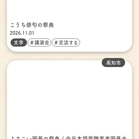
こうち俳句の祭典
2026.11.01
文学
＃講演会
＃交流する
高知市
よさこい囲碁の祭典 / 全日本視覚障害者囲碁大