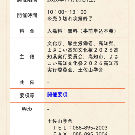
10：00～13：00
開催時間
※売り切れ次第終了
料 金
入場料：無料（事前申込不要）
文化庁、厚生労働省、高知県、
よさこい高知文化祭２０２６高
主 催
知県実行委員会、高知市、よさ
こい高知文化祭２０２６高知市
実行委員会、土佐山学舎
共 催
-
開催要項
要項等
Web
-
土佐山学舎
ＴＥＬ：088-895-2003
ＦＡＸ：088-895-2004