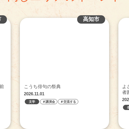
市
高知市
前
こうち俳句の祭典
よ
者
2026.11.01
202
文学
＃講演会
＃交流する