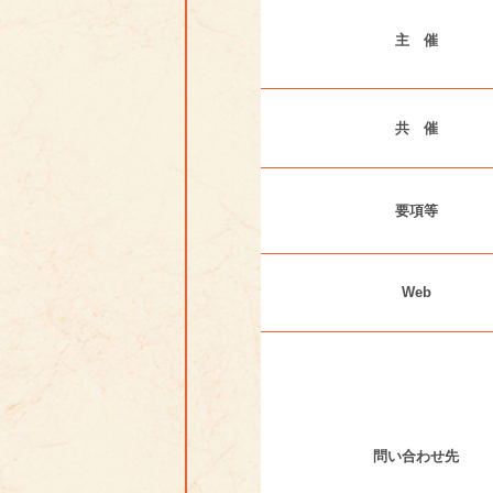
主 催
共 催
要項等
Web
問い合わせ先