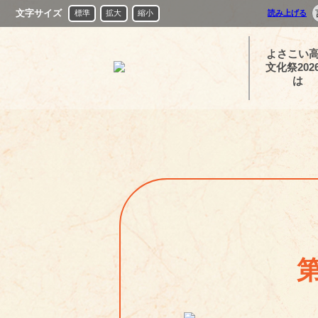
文字サイズ
標準
拡大
縮小
読み上げる
よさこい
文化祭202
は