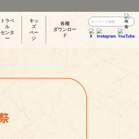
トラベ
キッ
各種
ル
ズ
ダウンロー
センタ
ペー
ド
ー
ジ
祭