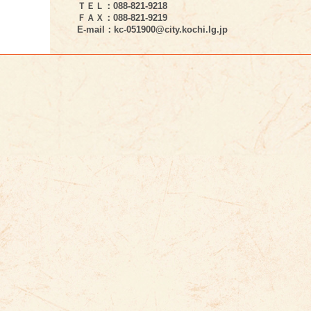
ＴＥＬ：088-821-9218
ＦＡＸ：088-821-9219
E-mail：kc-051900@city.kochi.lg.jp