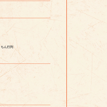
うちん行列
。