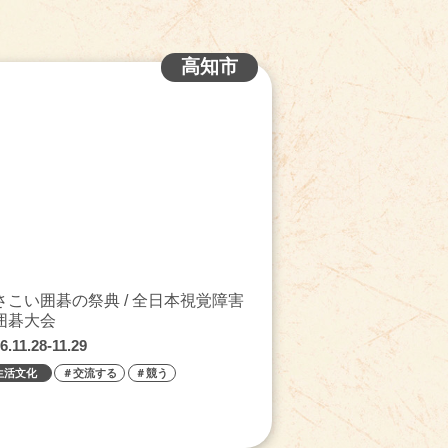
高知市
さこい囲碁の祭典 / 全日本視覚障害
囲碁大会
6.11.28-11.29
生活文化
＃交流する
＃競う