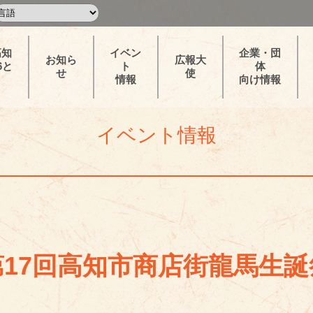
高知
イベン
企業・団
お知ら
広報大
6と
ト
体
せ
使
情報
向け情報
イベント情報
第17回高知市商店街龍馬生誕