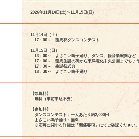
2026年11月14日(土)〜11月15日(日)
11月14日（土）
17：00～ 龍馬杯ダンスコンテスト
11月15日（日）
13：00～ よさこい鳴子踊り、ダンス、軽音楽演奏など
17：00～ 龍馬生誕の碑から東洋電化中央公園までちょ
17：30～ 生誕祭式典
18：30～ よさこい鳴子踊り
【観覧料】
無料（事前申込不要）
【参加料】
ダンスコンテスト：一人あたり約2,000円
よさこい鳴子踊り：無料
※応募に関する詳細は「開催要項」にてご確認ください