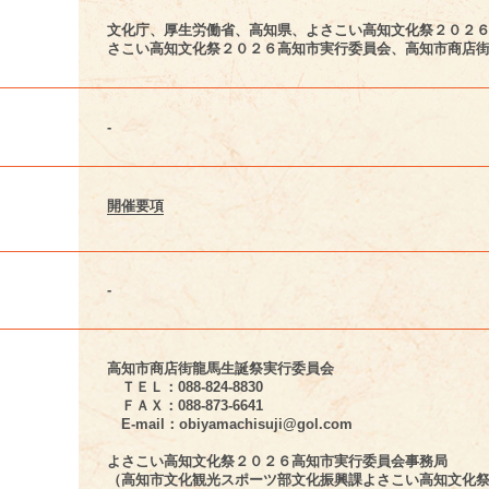
文化庁、厚生労働省、高知県、よさこい高知文化祭２０２
さこい高知文化祭２０２６高知市実行委員会、高知市商店
-
開催要項
-
高知市商店街龍馬生誕祭実行委員会
ＴＥＬ：088-824-8830
ＦＡＸ：088-873-6641
E-mail：obiyamachisuji@gol.com
よさこい高知文化祭２０２６高知市実行委員会事務局
（高知市文化観光スポーツ部文化振興課よさこい高知文化