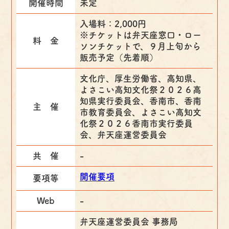
開催時間
未定
入場料：2,000円
※チケットは弁天座窓口・ロー
料 金
ソンチケットで、９月上旬から
販売予定（先着順）
文化庁、厚生労働省、高知県、
よさこい高知文化祭２０２６高
知県実行委員会、香南市、香南
主 催
市教育委員会、よさこい高知文
化祭２０２６香南市実行委員
会、弁天座運営委員会
共 催
-
開催要項
要項等
Web
-
弁天座運営委員会 事務局