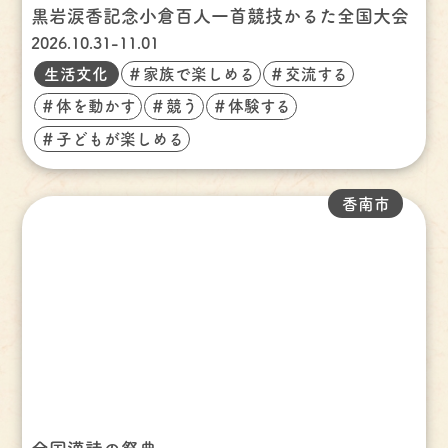
黒岩涙香記念小倉百人一首競技かるた全国大会
2026.10.31-11.01
生活文化
＃家族で楽しめる
＃交流する
＃体を動かす
＃競う
＃体験する
＃子どもが楽しめる
香南市