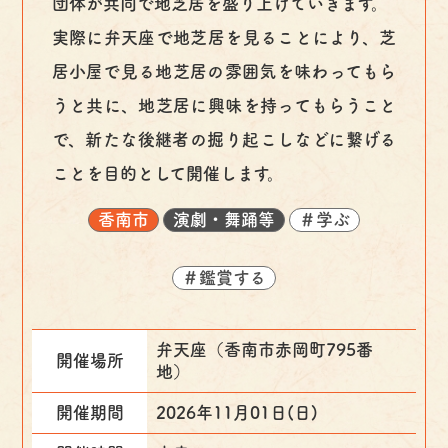
団体が共同で地芝居を盛り上げていきます。
実際に弁天座で地芝居を見ることにより、芝
居小屋で見る地芝居の雰囲気を味わってもら
うと共に、地芝居に興味を持ってもらうこと
で、新たな後継者の掘り起こしなどに繋げる
ことを目的として開催します。
香南市
演劇・舞踊等
＃学ぶ
＃鑑賞する
弁天座（香南市赤岡町795番
開催場所
地）
開催期間
2026年11月01日(日)