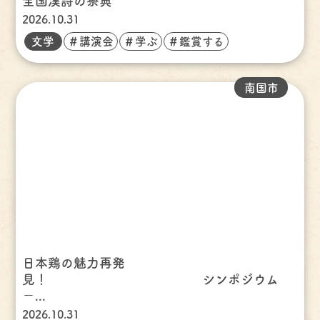
全国漢詩の祭典
2026.10.31
文学
＃講演会
＃学ぶ
＃鑑賞する
南国市
日本鶏の魅力再発
見！ シンポジウム
－...
2026.10.31