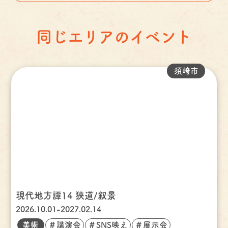
同じエリアのイベント
須崎市
現代地方譚14 狭道/叙景
2026.10.01-2027.02.14
美術
＃講演会
＃SNS映え
＃展示会