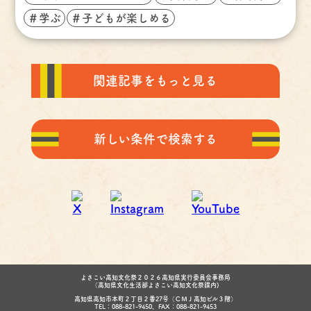
＃学ぶ
＃子どもが楽しめる
関連記事をもっと見る
新しい条件で検索する
よさこい高知文化祭２０２６高知県実行委員会事務局
（高知県文化生活部よさこい高知文化祭課内)
高知県高知市本町２丁目２番27号（ＣＭＪ高知ビル３階）
TEL：088-821-9450、FAX：088-821-9453