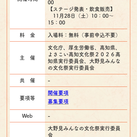
00
【ステージ発表・飲食販売】
11月28日（土）10：00～
15：00
料 金
入場料：無料（事前申込不要）
文化庁、厚生労働省、高知県、
よさこい高知文化祭２０２６高
主 催
知県実行委員会、大野見みんな
の文化祭実行委員会
共 催
-
開催要項
要項等
募集要項
Web
-
大野見みんなの文化祭実行委員
会