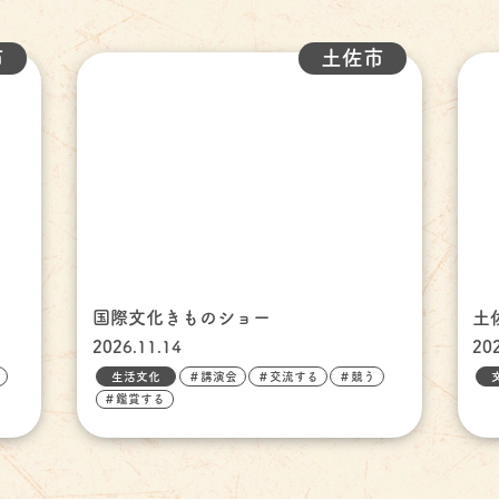
市
土佐市
国際文化きものショー
土
2026.11.14
20
生活文化
＃講演会
＃交流する
＃競う
＃鑑賞する