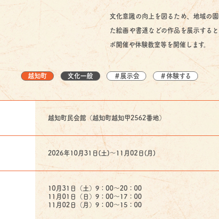
文化意識の向上を図るため、地域の園
た絵画や書道などの作品を展示すると
ボ開催や体験教室等を開催します。
越知町
文化一般
＃展示会
＃体験する
越知町民会館（越知町越知甲2562番地）
2026年10月31日(土)〜11月02日(月)
10月31日（土）9：00～20：00
11月01日（日）9：00～17：00
11月02日（月）9：00～15：00