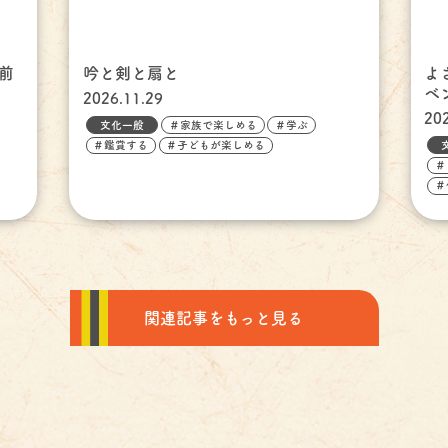
前
吟と剣と扇と
よ
ベ
2026.11.29
20
文化一般
＃家族で楽しめる
＃学ぶ
＃鑑賞する
＃子どもが楽しめる
＃
＃
関連記事をもっと見る