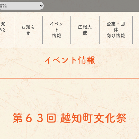
高知
イベン
企業・団
お知ら
広報大
6と
ト
体
せ
使
情報
向け情報
イベント情報
第６３回 越知町文化祭