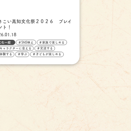
さこい高知文化祭２０２６ プレイ
ント！
26.01.18
文化一般
＃SNS映え
＃家族で楽しめる
キャラクターに会える
＃交流する
体験する
＃学ぶ
＃子どもが楽しめる