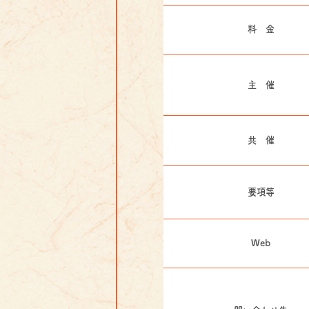
料 金
主 催
共 催
要項等
Web