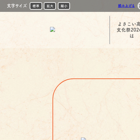
文字サイズ
読み上げる
標準
拡大
縮小
よさこい
文化祭202
は