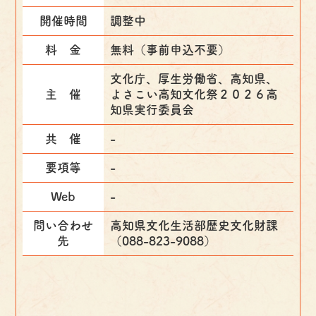
開催時間
調整中
料 金
無料（事前申込不要）
文化庁、厚生労働省、高知県、
主 催
よさこい高知文化祭２０２６高
知県実行委員会
共 催
-
要項等
-
Web
-
問い合わせ
高知県文化生活部歴史文化財課
先
（088-823-9088）