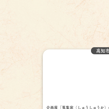
高知
企画展「蒐集家（しゅうしゅうか）