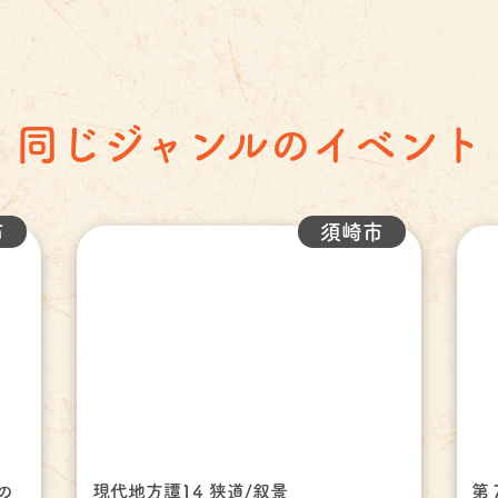
同じジャンルのイベント
市
須崎市
の
現代地方譚14 狭道/叙景
第