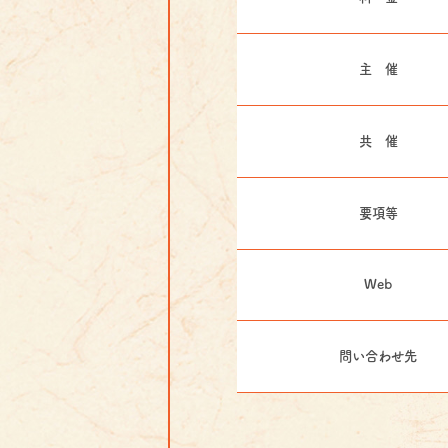
主 催
共 催
要項等
Web
問い合わせ先