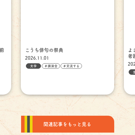
前
こうち俳句の祭典
よ
者
2026.11.01
20
文学
＃講演会
＃交流する
関連記事をもっと見る