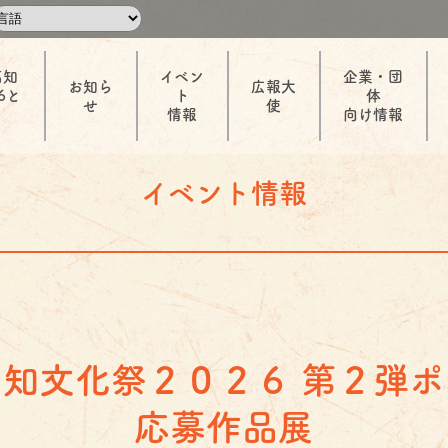
高知
イベン
企業・団
お知ら
広報大
6と
ト
体
せ
使
情報
向け情報
イベント情報
知文化祭２０２６ 第２弾
応募作品展