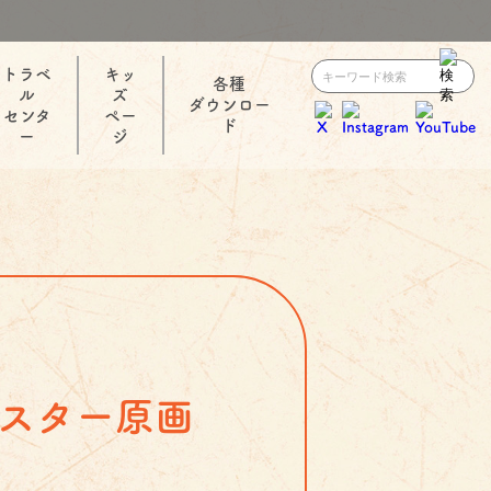
トラベ
キッ
各種
ル
ズ
ダウンロー
センタ
ペー
ド
ー
ジ
ポスター原画