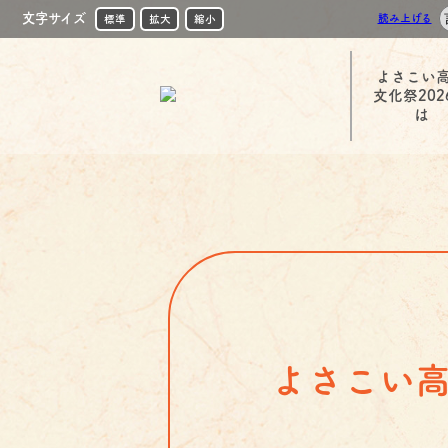
文字サイズ
読み上げる
標準
拡大
縮小
よさこい
文化祭202
は
よさこい高