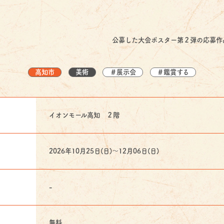
公募した大会ポスター第２弾の応募作
高知市
美術
＃展示会
＃鑑賞する
イオンモール高知 ２階
2026年10月25日(日)〜12月06日(日)
-
無料