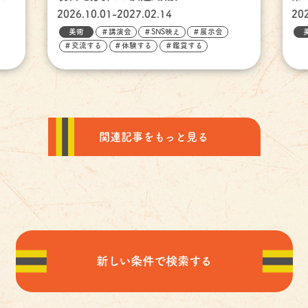
2026.10.01-2027.02.14
20
美術
＃講演会
＃SNS映え
＃展示会
＃交流する
＃体験する
＃鑑賞する
関連記事をもっと見る
新しい条件で検索する