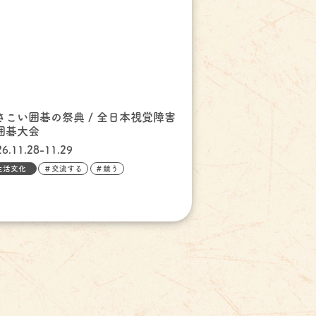
さこい囲碁の祭典 / 全日本視覚障害
囲碁大会
26.11.28-11.29
生活文化
＃交流する
＃競う