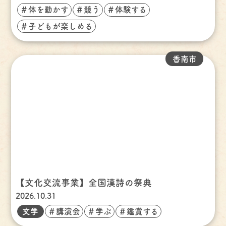
＃体を動かす
＃競う
＃体験する
＃子どもが楽しめる
香南市
【文化交流事業】全国漢詩の祭典
2026.10.31
文学
＃講演会
＃学ぶ
＃鑑賞する