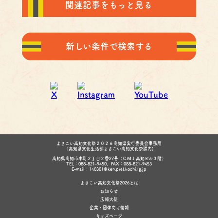
関連記事をもっと見る
新しい条件で検索する
よさこい高知文化祭２０２６高知県実行委員会事務局
（高知県文化生活部よさこい高知文化祭課内)
高知県高知市本町２丁目２番27号（ＣＭＪ高知ビル３階）
TEL：088-821-9450、FAX：088-821-9453
E-mail：140301@ken.pref.kochi.lg.jp
よさこい高知文化祭2026とは
お知らせ
広報大使
企業・団体向け情報
キッズページ