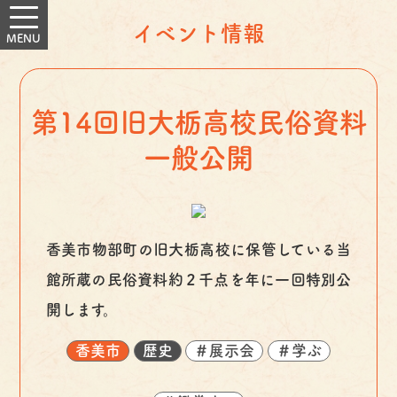
イベント情報
第14回旧大栃高校民俗資料
一般公開
香美市物部町の旧大栃高校に保管している当
館所蔵の民俗資料約２千点を年に一回特別公
開します。
香美市
歴史
＃展示会
＃学ぶ