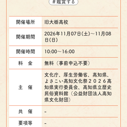
＃鑑賞する
開催場所
旧大栃高校
2026年11月07日(土)〜11月08
開催期間
日(日)
開催時間
10:00～16:00
料 金
無料（事前申込不要）
文化庁、厚生労働省、高知県、
よさこい高知文化祭２０２６高
主 催
知県実行委員会、高知県立歴史
民俗資料館（公益財団法人高知
県文化財団）
共 催
-
要項等
-