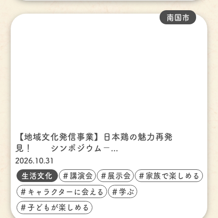
南国市
【地域文化発信事業】日本鶏の魅力再発
見！ シンポジウム－...
2026.10.31
生活文化
＃講演会
＃展示会
＃家族で楽しめる
＃キャラクターに会える
＃学ぶ
＃子どもが楽しめる