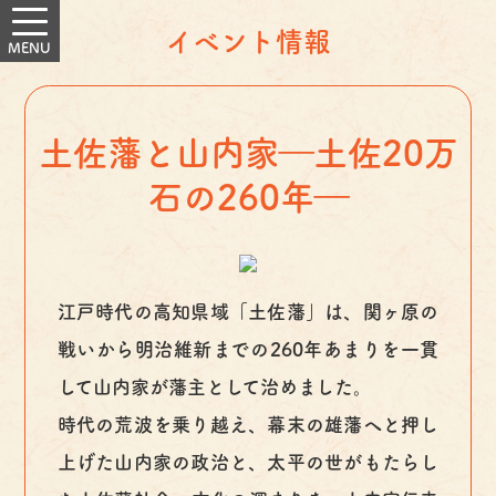
イベント情報
土佐藩と山内家―土佐20万
石の260年―
江戸時代の高知県域「土佐藩」は、関ヶ原の
戦いから明治維新までの260年あまりを一貫
して山内家が藩主として治めました。
時代の荒波を乗り越え、幕末の雄藩へと押し
上げた山内家の政治と、太平の世がもたらし