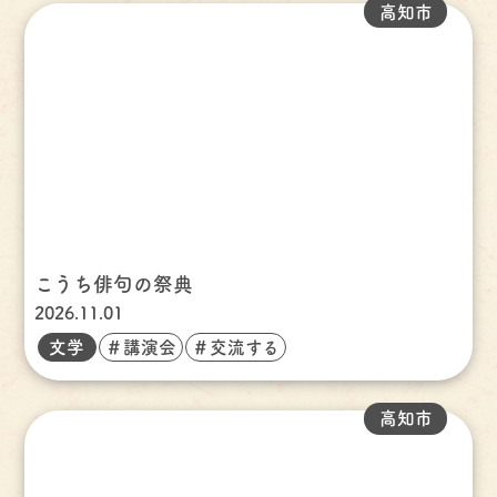
高知市
こうち俳句の祭典
2026.11.01
文学
＃講演会
＃交流する
高知市