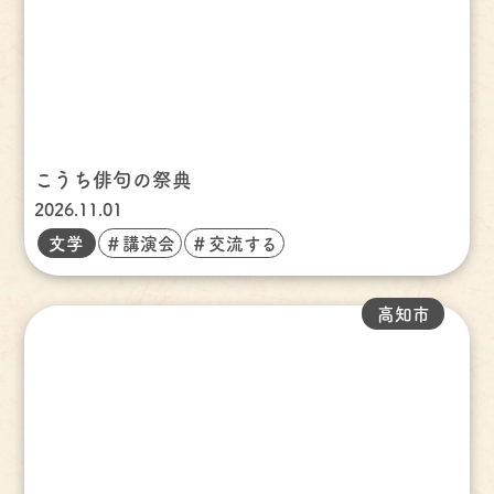
こうち俳句の祭典
2026.11.01
文学
＃講演会
＃交流する
高知市