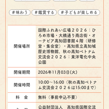
＃味わう
＃鑑賞する
＃子どもが楽しめる
国際ふれあい広場２０２６：ひ
ろめ市場・大橋通り商店街・オ
ーテピア高知図書館４階（研修
開催場所
室・集会室）・高知県立高知城
歴史博物館、秋の高知ベトナム
交流会２０２６：東洋電化中央
公園
開催期間
2026年11月03日(火)
10:00～16:00（秋の高知ベトナ
開催時間
ム交流会２０２６は15:00まで）
料 金
無料（事前申込不要）
公益財団法人 高知県国際交流