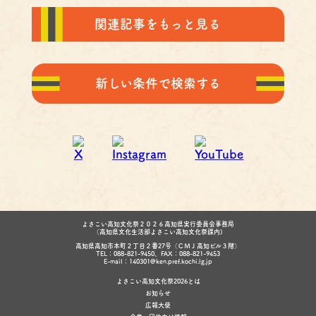
関連記事をもっと見る
新しい条件で検索する
よさこい高知文化祭２０２６高知県実行委員会事務局
（高知県文化生活部よさこい高知文化祭課内)
高知県高知市本町２丁目２番27号（ＣＭＪ高知ビル３階）
TEL：088-821-9450、FAX：088-821-9453
E-mail：140301@ken.pref.kochi.lg.jp
よさこい高知文化祭2026とは
お知らせ
広報大使