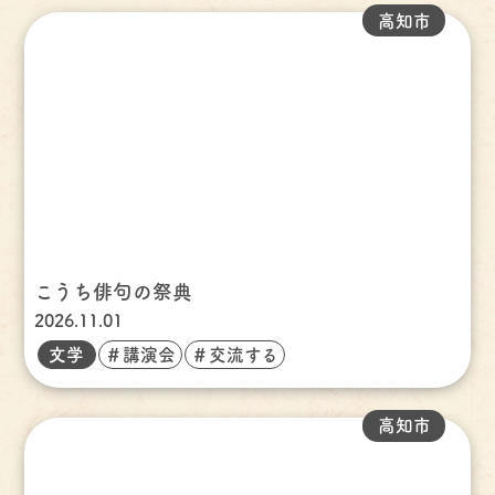
高知市
こうち俳句の祭典
2026.11.01
文学
＃講演会
＃交流する
高知市