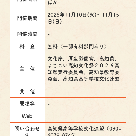
ほか
2026年11月10日(火)〜11月15
開催期間
日(日)
開催時間
-
料 金
無料（一部有料部門あり）
文化庁、厚生労働省、高知県、
よさこい高知文化祭２０２６高
主 催
知県実行委員会、高知県教育委
員会、高知県高等学校文化連盟
共 催
-
要項等
-
Web
-
問い合わせ
高知県高等学校文化連盟（090-
先
4079-8745）