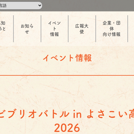
高知
イベン
企業・団
お知ら
広報大
6と
ト
体
せ
使
情報
向け情報
イベント情報
ブリオバトル in よさこい
2026