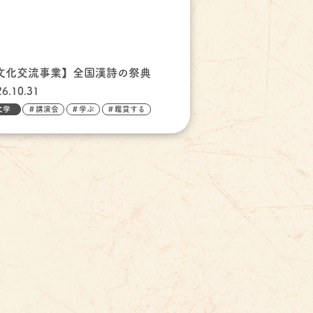
文化交流事業】全国漢詩の祭典
26.10.31
文学
＃講演会
＃学ぶ
＃鑑賞する