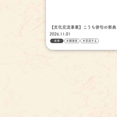
【文化交流事業】こうち俳句の祭典
2026.11.01
文学
＃講演会
＃交流する