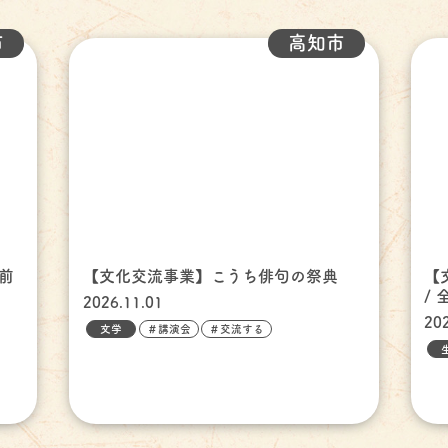
市
高知市
前
【文化交流事業】こうち俳句の祭典
【
/
2026.11.01
20
文学
＃講演会
＃交流する