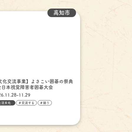
高知市
文化交流事業】よさこい囲碁の祭典
 全日本視覚障害者囲碁大会
26.11.28-11.29
生活文化
＃交流する
＃競う