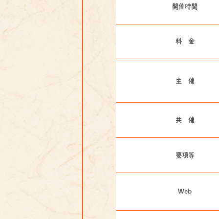
開催時間
料 金
主 催
共 催
要項等
Web