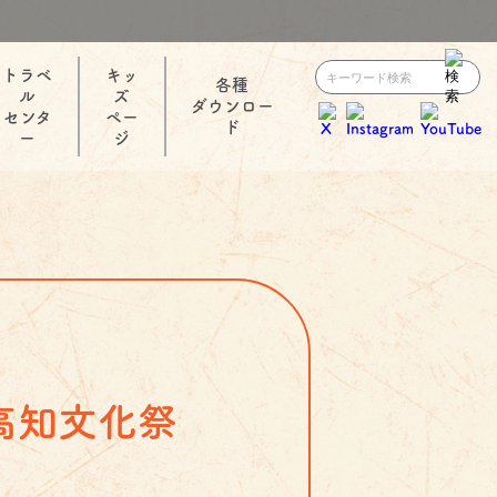
トラベ
キッ
各種
ル
ズ
ダウンロー
センタ
ペー
ド
ー
ジ
高知文化祭