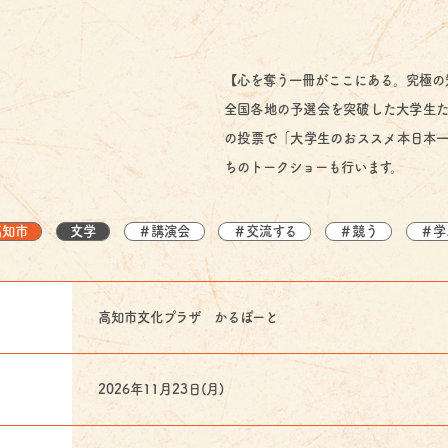
【心を奪う一冊がここにある。究極の
全国各地の予選会を突破した大学生た
の投票で「大学生のおススメ本日本一
ちのトークショーも行います。
高知市
文学
＃講演会
＃交流する
＃競う
＃学
高知市文化プラザ かるぽーと
2026年11月23日(月)