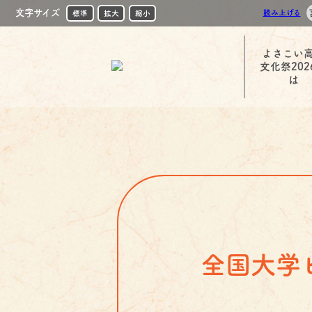
文字サイズ
読み上げる
標準
拡大
縮小
よさこい
文化祭202
は
全国大学ビ