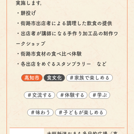
実施します。
・餅投げ
・街路市出店者による調理した飲食の提供
・出店者が講師になる手作り加工品の制作ワ
ークショップ
・街路市食材の食べ比べ体験
・各出店をめぐるスタンプラリー など
高知市
食文化
＃家族で楽しめる
＃交流する
＃体験する
＃学ぶ
＃味わう
＃子どもが楽しめる
大旺新洋おまち多目的広場（高