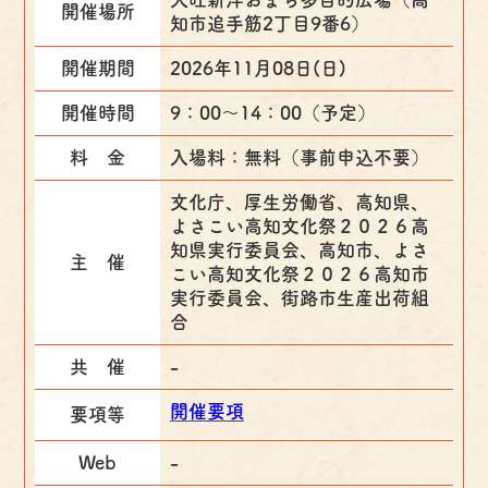
開催場所
知市追手筋2丁目9番6）
開催期間
2026年11月08日(日)
開催時間
9：00～14：00（予定）
料 金
入場料：無料（事前申込不要）
文化庁、厚生労働省、高知県、
よさこい高知文化祭２０２６高
知県実行委員会、高知市、よさ
主 催
こい高知文化祭２０２６高知市
実行委員会、街路市生産出荷組
合
共 催
-
開催要項
要項等
Web
-