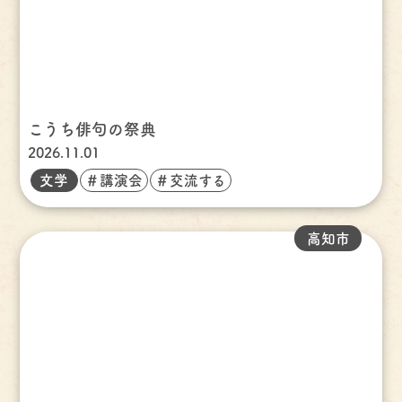
こうち俳句の祭典
2026.11.01
文学
＃講演会
＃交流する
高知市