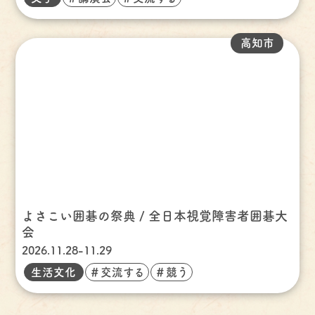
高知市
よさこい囲碁の祭典 / 全日本視覚障害者囲碁大
会
2026.11.28-11.29
生活文化
＃交流する
＃競う