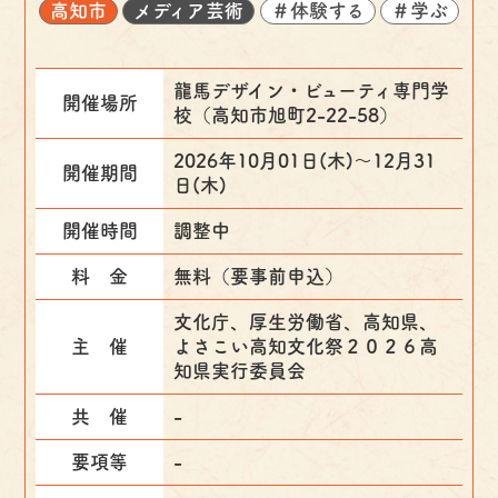
高知市
メディア芸術
＃体験する
＃学ぶ
龍馬デザイン・ビューティ専門学
開催場所
校（高知市旭町2-22-58）
2026年10月01日(木)〜12月31
開催期間
日(木)
開催時間
調整中
料 金
無料（要事前申込）
文化庁、厚生労働省、高知県、
主 催
よさこい高知文化祭２０２６高
知県実行委員会
共 催
-
要項等
-