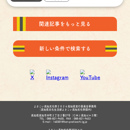
関連記事をもっと見る
新しい条件で検索する
よさこい高知文化祭２０２６高知県実行委員会事務局
（高知県文化生活部よさこい高知文化祭課内)
高知県高知市本町２丁目２番27号（ＣＭＪ高知ビル３階）
TEL：088-821-9450、FAX：088-821-9453
E-mail：140301@ken.pref.kochi.lg.jp
よさこい高知文化祭2026とは