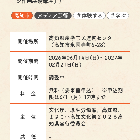
ン作画基礎講座』）
高知市
メディア芸術
＃体験する
＃学ぶ
高知県産学官民連携センター
開催場所
（高知市永国寺町6-28）
2026年06月14日(日)〜2027年
開催期間
02月21日(日)
開催時間
調整中
無料（要事前申込） ※申込期
料 金
限は6/1（月）17時まで
文化庁、厚生労働省、高知県、
主 催
よさこい高知文化祭２０２６高
知県実行委員会
共 催
-