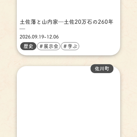
土佐藩と山内家―土佐20万石の260年
―
2026.09.19-12.06
歴史
＃展示会
＃学ぶ
佐川町