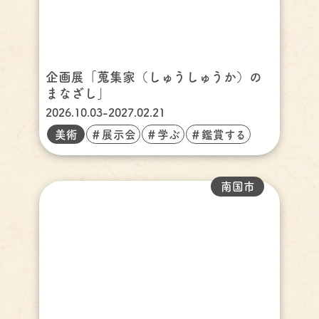
企画展「蒐集家（しゅうしゅうか）の
まなざし」
2026.10.03-2027.02.21
美術
＃展示会
＃学ぶ
＃鑑賞する
南国市