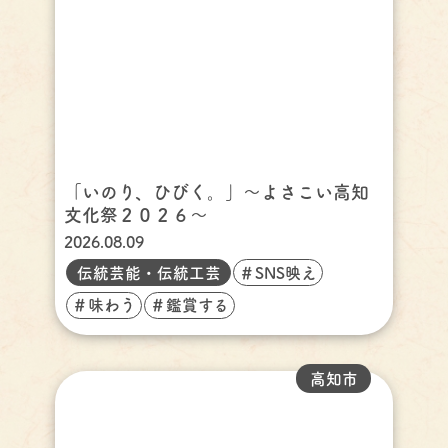
「いのり、ひびく。」～よさこい高知
文化祭２０２６～
2026.08.09
伝統芸能・伝統工芸
＃SNS映え
＃味わう
＃鑑賞する
高知市