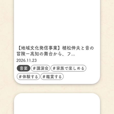
【地域文化発信事業】植松伸夫と音の
冒険ー高知の舞台から、フ...
2026.11.23
音楽
＃講演会
＃家族で楽しめる
＃体験する
＃鑑賞する