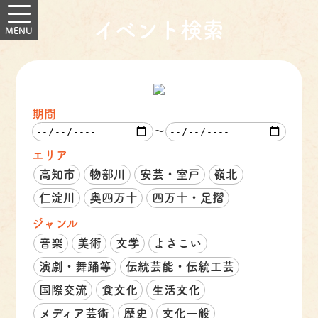
イベント検索
期間
～
エリア
高知市
物部川
安芸・室戸
嶺北
仁淀川
奥四万十
四万十・足摺
ジャンル
音楽
美術
文学
よさこい
演劇・舞踊等
伝統芸能・伝統工芸
国際交流
食文化
生活文化
メディア芸術
歴史
文化一般