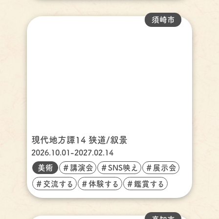
須崎市
現代地方譚14 狭道/叙景
2026.10.01-2027.02.14
美術
＃講演会
＃SNS映え
＃展示会
＃交流する
＃体験する
＃鑑賞する