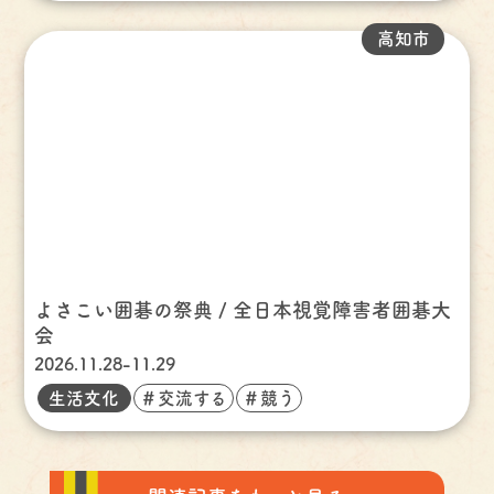
高知市
よさこい囲碁の祭典 / 全日本視覚障害者囲碁大
会
2026.11.28-11.29
生活文化
＃交流する
＃競う