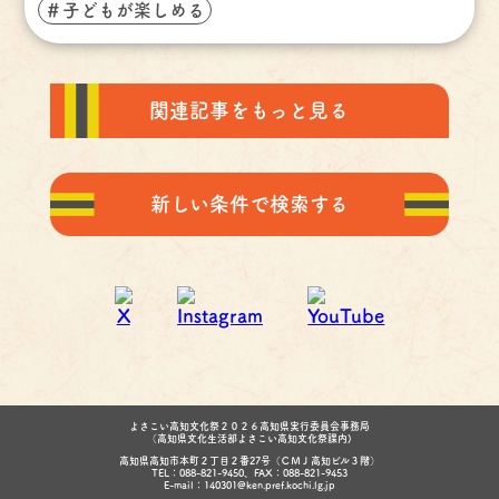
＃子どもが楽しめる
関連記事をもっと見る
新しい条件で検索する
よさこい高知文化祭２０２６高知県実行委員会事務局
（高知県文化生活部よさこい高知文化祭課内)
高知県高知市本町２丁目２番27号（ＣＭＪ高知ビル３階）
TEL：088-821-9450、FAX：088-821-9453
E-mail：140301@ken.pref.kochi.lg.jp