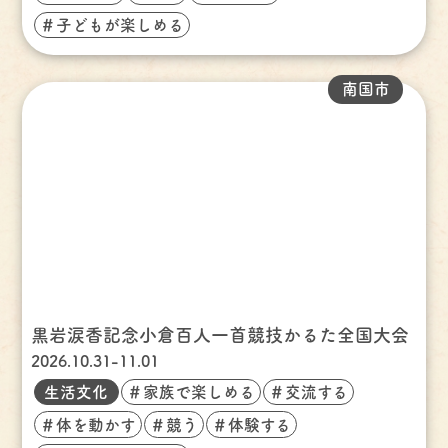
＃子どもが楽しめる
南国市
黒岩涙香記念小倉百人一首競技かるた全国大会
2026.10.31-11.01
生活文化
＃家族で楽しめる
＃交流する
＃体を動かす
＃競う
＃体験する