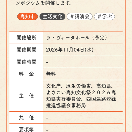
ンポジウムを開催します。
高知市
生活文化
＃講演会
＃学ぶ
開催場所
ラ・ヴィータホール（予定）
開催期間
2026年11月04日(水)
開催時間
-
料 金
無料
文化庁、厚生労働省、高知県、
よさこい高知文化祭２０２６高
主 催
知県実行委員会、四国遍路登録
推進協議会事務局
共 催
-
要項等
-