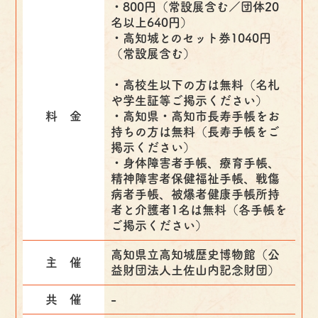
・800円（常設展含む／団体20
名以上640円）
・高知城とのセット券1040円
（常設展含む）
・高校生以下の方は無料（名札
や学生証等ご掲示ください）
料 金
・高知県・高知市長寿手帳をお
持ちの方は無料（長寿手帳をご
掲示ください）
・身体障害者手帳、療育手帳、
精神障害者保健福祉手帳、戦傷
病者手帳、被爆者健康手帳所持
者と介護者1名は無料（各手帳を
ご掲示ください）
高知県立高知城歴史博物館（公
主 催
益財団法人土佐山内記念財団）
共 催
-