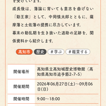
を受けています。
成長後は、藩論に背いても意志を曲げない
「勤王家」として、中岡慎太郎とともに、薩
摩藩と土佐藩の提携に尽力しています。
幕末の動乱期を生き抜いた退助の足跡を、関
係資料から紹介します。
高知市
歴史
＃学ぶ
＃鑑賞する
高知県立高知城歴史博物館（高
開催場所
知県高知市追手筋2-7-5）
2026年06月27日(土)〜09月06
開催期間
日(日)
開催時間
9:00～18:00