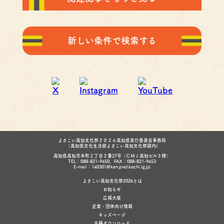
新しい条件で検索する
よさこい高知文化祭２０２６高知県実行委員会事務局
（高知県文化生活部よさこい高知文化祭課内)
高知県高知市本町２丁目２番27号（ＣＭＪ高知ビル３階）
TEL：088-821-9450、FAX：088-821-9453
E-mail：140301@ken.pref.kochi.lg.jp
よさこい高知文化祭2026とは
お知らせ
広報大使
企業・団体向け情報
キッズページ
各種ダウンロード