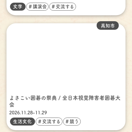
文学
＃講演会
＃交流する
高知市
よさこい囲碁の祭典 / 全日本視覚障害者囲碁大
会
2026.11.28-11.29
生活文化
＃交流する
＃競う