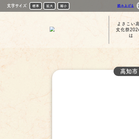
文字サイズ
読み上げる
標準
拡大
縮小
よさこい
文化祭202
は
高知市