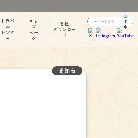
トラベ
キッ
各種
ル
ズ
ダウンロー
センタ
ペー
ド
ー
ジ
高知市