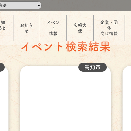
高知
イベン
企業・団
お知ら
広報大
6と
ト
体
せ
使
情報
向け情報
イベント検索結果
高知市