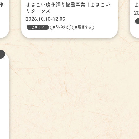
作
よさこい鳴子踊り披露事業「よさこい
リターンズ」
2
2026.10.10-12.05
よさこい
＃SNS映え
＃鑑賞する