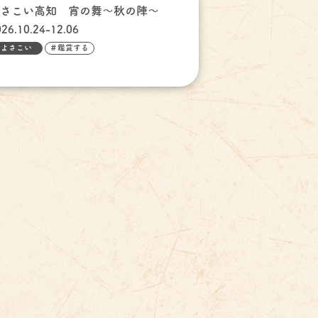
よさこい高知 宵の舞～秋の陣～
026.10.24-12.06
よさこい
＃鑑賞する