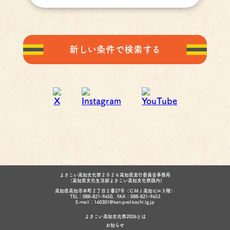
新しい条件で検索する
よさこい高知文化祭２０２６高知県実行委員会事務局
（高知県文化生活部よさこい高知文化祭課内)
高知県高知市本町２丁目２番27号（ＣＭＪ高知ビル３階）
TEL：088-821-9450、FAX：088-821-9453
E-mail：140301@ken.pref.kochi.lg.jp
よさこい高知文化祭2026とは
お知らせ