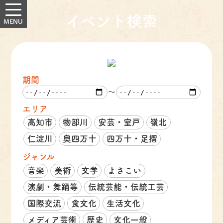
イベント検索
期間
～
エリア
高知市
物部川
安芸・室戸
嶺北
仁淀川
奥四万十
四万十・足摺
ジャンル
音楽
美術
文学
よさこい
演劇・舞踊等
伝統芸能・伝統工芸
国際交流
食文化
生活文化
メディア芸術
歴史
文化一般