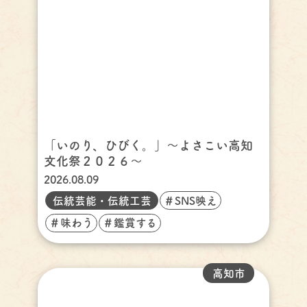
「いのり、ひびく。」～よさこい高知
文化祭２０２６～
2026.08.09
伝統芸能・伝統工芸
＃SNS映え
＃味わう
＃鑑賞する
高知市