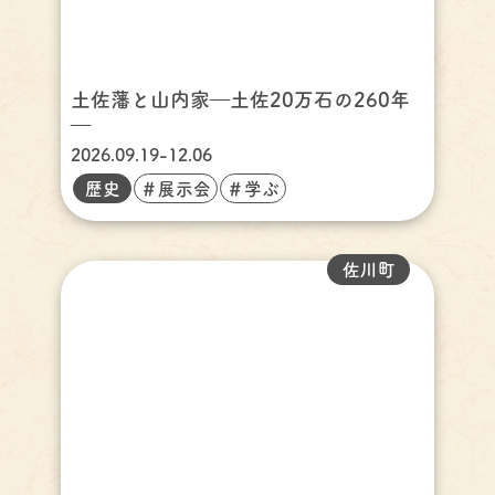
土佐藩と山内家―土佐20万石の260年
―
2026.09.19-12.06
歴史
＃展示会
＃学ぶ
佐川町