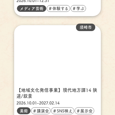
2026.10.01-12.31
メディア芸術
＃体験する
＃学ぶ
須崎市
【地域文化発信事業】現代地方譚14 狭
道/叙景
2026.10.01-2027.02.14
美術
＃講演会
＃SNS映え
＃展示会