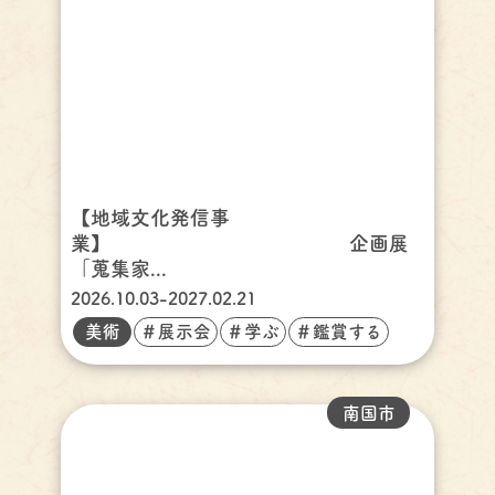
【地域文化発信事
業】 企画展
「蒐集家...
2026.10.03-2027.02.21
美術
＃展示会
＃学ぶ
＃鑑賞する
南国市