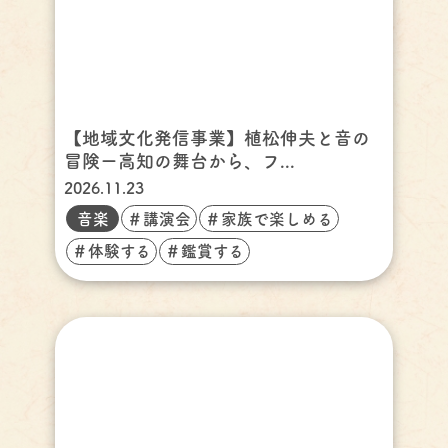
【地域文化発信事業】植松伸夫と音の
冒険ー高知の舞台から、フ...
2026.11.23
音楽
＃講演会
＃家族で楽しめる
＃体験する
＃鑑賞する