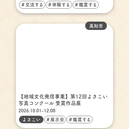
＃交流する
＃体験する
＃鑑賞する
高知市
【地域文化発信事業】第12回よさこい
写真コンクール 受賞作品展
2026.10.01-12.08
よさこい
＃展示会
＃鑑賞する