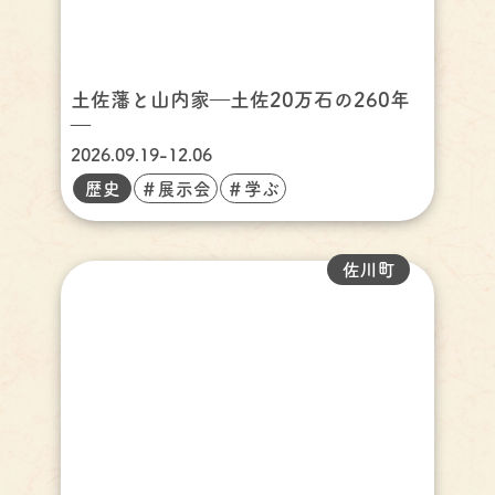
土佐藩と山内家―土佐20万石の260年
―
2026.09.19-12.06
歴史
＃展示会
＃学ぶ
佐川町