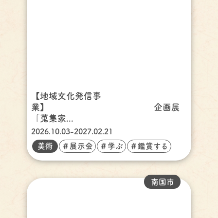
【地域文化発信事
業】 企画展
「蒐集家...
2026.10.03-2027.02.21
美術
＃展示会
＃学ぶ
＃鑑賞する
南国市