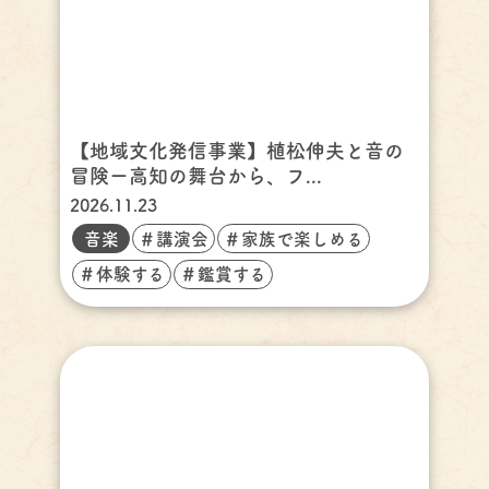
【地域文化発信事業】植松伸夫と音の
冒険ー高知の舞台から、フ...
2026.11.23
音楽
＃講演会
＃家族で楽しめる
＃体験する
＃鑑賞する