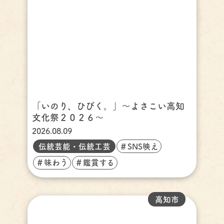
「いのり、ひびく。」～よさこい高知
文化祭２０２６～
2026.08.09
伝統芸能・伝統工芸
＃SNS映え
＃味わう
＃鑑賞する
高知市