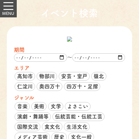
イベント検索
期間
～
エリア
高知市
物部川
安芸・室戸
嶺北
仁淀川
奥四万十
四万十・足摺
ジャンル
音楽
美術
文学
よさこい
演劇・舞踊等
伝統芸能・伝統工芸
国際交流
食文化
生活文化
メディア芸術
歴史
文化一般