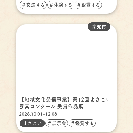
＃交流する
＃体験する
＃鑑賞する
高知市
【地域文化発信事業】第12回よさこい
写真コンクール 受賞作品展
2026.10.01-12.08
よさこい
＃展示会
＃鑑賞する