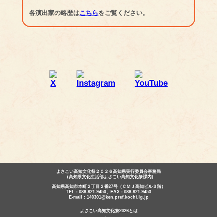
各演出家の略歴は
こちら
をご覧ください。
よさこい高知文化祭２０２６高知県実行委員会事務局
（高知県文化生活部よさこい高知文化祭課内)
高知県高知市本町２丁目２番27号（ＣＭＪ高知ビル３階）
TEL：088-821-9450、FAX：088-821-9453
E-mail：140301@ken.pref.kochi.lg.jp
よさこい高知文化祭2026とは