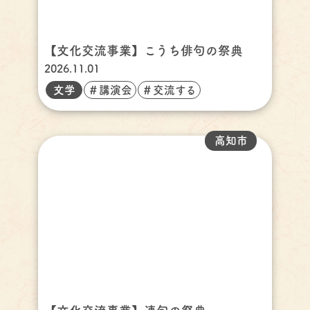
【文化交流事業】こうち俳句の祭典
2026.11.01
文学
＃講演会
＃交流する
高知市