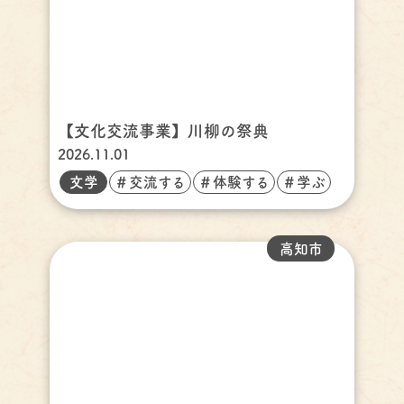
【文化交流事業】川柳の祭典
2026.11.01
文学
＃交流する
＃体験する
＃学ぶ
高知市