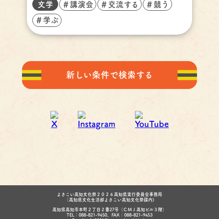
文学
＃講演会
＃交流する
＃競う
＃学ぶ
新しい条件で検索する
よさこい高知文化祭２０２６高知県実行委員会事務局
（高知県文化生活部よさこい高知文化祭課内)
高知県高知市本町２丁目２番27号（ＣＭＪ高知ビル３階）
TEL：088-821-9450、FAX：088-821-9453