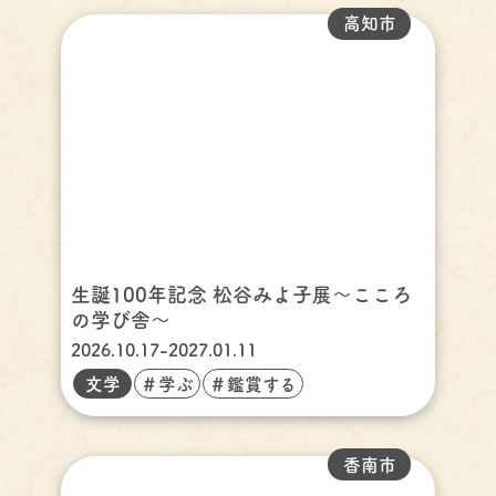
高知市
生誕100年記念 松谷みよ子展～こころ
の学び舎～
2026.10.17-2027.01.11
文学
＃学ぶ
＃鑑賞する
香南市