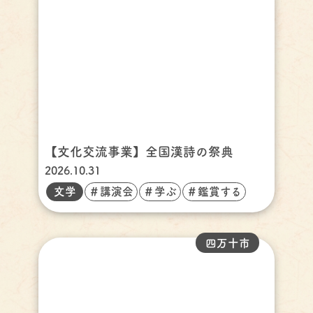
【文化交流事業】全国漢詩の祭典
2026.10.31
文学
＃講演会
＃学ぶ
＃鑑賞する
四万十市