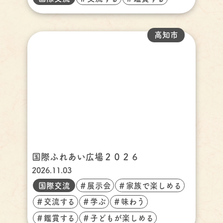
高知市
国際ふれあい広場２０２６
2026.11.03
国際交流
＃展示会
＃家族で楽しめる
＃交流する
＃学ぶ
＃味わう
＃鑑賞する
＃子どもが楽しめる