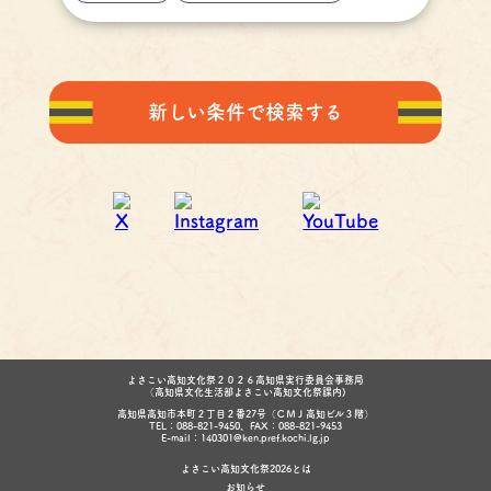
新しい条件で検索する
よさこい高知文化祭２０２６高知県実行委員会事務局
（高知県文化生活部よさこい高知文化祭課内)
高知県高知市本町２丁目２番27号（ＣＭＪ高知ビル３階）
TEL：088-821-9450、FAX：088-821-9453
E-mail：140301@ken.pref.kochi.lg.jp
よさこい高知文化祭2026とは
お知らせ