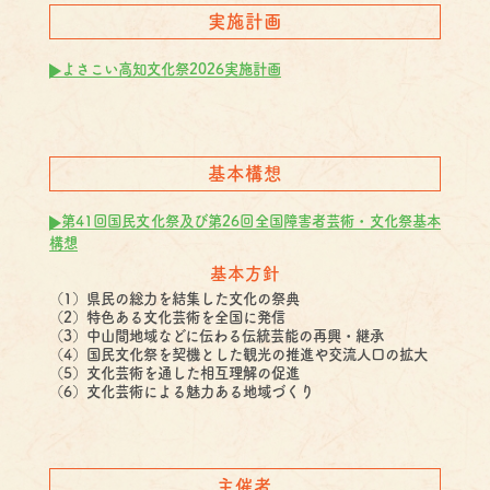
実施計画
よさこい高知文化祭2026実施計画
基本構想
第41回国民文化祭及び第26回全国障害者芸術・文化祭基本
構想
基本方針
（1）県民の総力を結集した文化の祭典
（2）特色ある文化芸術を全国に発信
（3）中山間地域などに伝わる伝統芸能の再興・継承
（4）国民文化祭を契機とした観光の推進や交流人口の拡大
（5）文化芸術を通した相互理解の促進
（6）文化芸術による魅力ある地域づくり
主催者