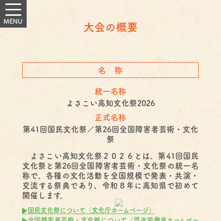
大会の概要
名 称
統一名称
よさこい高知文化祭2026
正式名称
第41回国民文化祭／第26回全国障害者芸術・文化
祭
よさこい高知文化祭２０２６とは、第41回国民
文化祭と第26回全国障害者芸術・文化祭の統一名
称で、各種の文化活動を全国規模で発表・共演・
交流する祭典であり、令和８年に高知県で初めて
開催します。
国民文化祭について（文化庁ホームページ）
全国障害者芸術・文化祭について（厚生労働省ホームペー