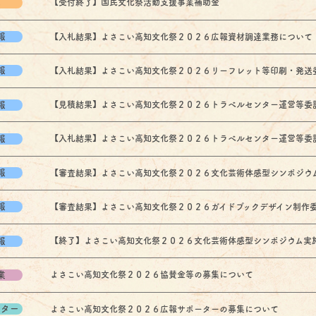
他
【受付終了】国民文化祭活動支援事業補助金
報
【入札結果】よさこい高知文化祭２０２６広報資材調達業務について
報
【入札結果】よさこい高知文化祭２０２６リーフレット等印刷・発送委託業
報
【見積結果】よさこい高知文化祭２０２６トラベルセンター運営等委託業務
報
【入札結果】よさこい高知文化祭２０２６トラベルセンター運営等委託業務
報
【審査結果】よさこい高知文化祭２０２６文化芸術体感型シンポジウム実施
報
【審査結果】よさこい高知文化祭２０２６ガイドブックデザイン制作委託業
報
【終了】よさこい高知文化祭２０２６文化芸術体感型シンポジウム実施事業
業
よさこい高知文化祭２０２６協賛金等の募集について
ーター
よさこい高知文化祭２０２６広報サポーターの募集について