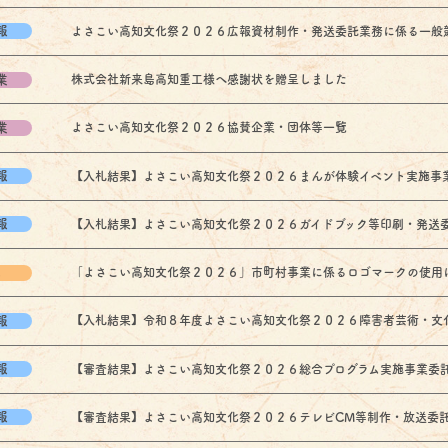
報
よさこい高知文化祭２０２６広報資材制作・発送委託業務に係る一般競争入
業
株式会社新来島高知重工様へ感謝状を贈呈しました
業
よさこい高知文化祭２０２６協賛企業・団体等一覧
報
【入札結果】よさこい高知文化祭２０２６まんが体験イベント実施事業委託
報
【入札結果】よさこい高知文化祭２０２６ガイドブック等印刷・発送委託業
他
「よさこい高知文化祭２０２６」市町村事業に係るロゴマークの使用
報
【入札結果】令和８年度よさこい高知文化祭２０２６障害者芸術・文化祭事
報
【審査結果】よさこい高知文化祭２０２６総合プログラム実施事業委託業務
報
【審査結果】よさこい高知文化祭２０２６テレビCM等制作・放送委託業