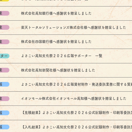
業
株式会社高知銀行様へ感謝状を贈呈しました
業
楽天トータルソリューションズ株式会社様へ感謝状を贈呈しました
業
株式会社四国銀行様へ感謝状を贈呈しました
ーター
よさこい高知文化祭２０２６広報サポーター 一覧
業
株式会社高知新聞社様へ感謝状を贈呈しました
報
よさこい高知文化祭２０２６広報資材制作・発送委託業務に関する質疑及び
業
イオンモール株式会社イオンモール高知様へ感謝状を贈呈しました
報
【見積結果】よさこい高知文化祭２０２６公式記録制作・印刷等委託業務に
報
【入札結果】よさこい高知文化祭２０２６公式記録制作・印刷等委託業務に