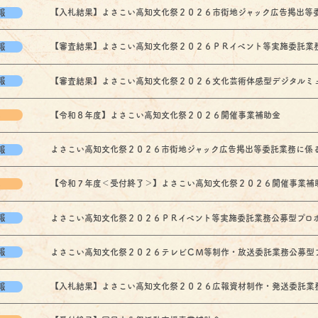
報
【入札結果】よさこい高知文化祭２０２６市街地ジャック広告掲出等委託業
報
【審査結果】よさこい高知文化祭２０２６ＰＲイベント等実施委託業務公募
報
【審査結果】よさこい高知文化祭２０２６文化芸術体感型デジタルミュージ
他
【令和８年度】よさこい高知文化祭２０２６開催事業補助金
報
よさこい高知文化祭２０２６市街地ジャック広告掲出等委託業務に係る一般
他
【令和７年度＜受付終了＞】よさこい高知文化祭２０２６開催事業補
報
よさこい高知文化祭２０２６ＰＲイベント等実施委託業務公募型プロポーザ
報
よさこい高知文化祭２０２６テレビＣＭ等制作・放送委託業務公募型プロポ
報
【入札結果】よさこい高知文化祭２０２６広報資材制作・発送委託業