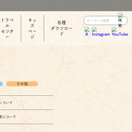
トラベ
キッ
各種
ル
ズ
ダウンロー
センタ
ペー
ド
ー
ジ
その他
について
務について