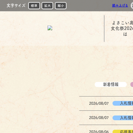
文字サイズ
読み上げる
標準
拡大
縮小
よさこい
文化祭202
は
新着情報
入札情
2026/08/07
入札情
2026/08/07
応援事
2026/08/06