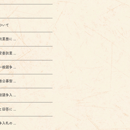
ついて
に ...
業 ...
争 ...
型 ...
入 ...
に ...
の ...