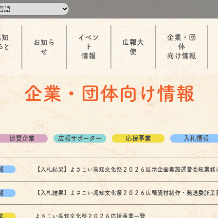
高知
イベン
企業・団
お知ら
広報大
6と
ト
体
せ
使
情報
向け情報
企業・団体向け情報
協賛企業
広報サポーター
応援事業
入札情報
報
【入札結果】よさこい高知文化祭２０２６展示企画実施運営委託業務
報
【入札結果】よさこい高知文化祭２０２６広報資材制作・発送委託業
業
よさこい高知文化祭２０２６応援事業一覧