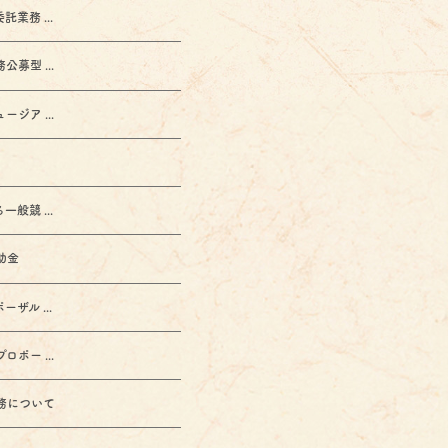
務 ...
型 ...
ア ...
競 ...
助金
ル ...
ー ...
務について