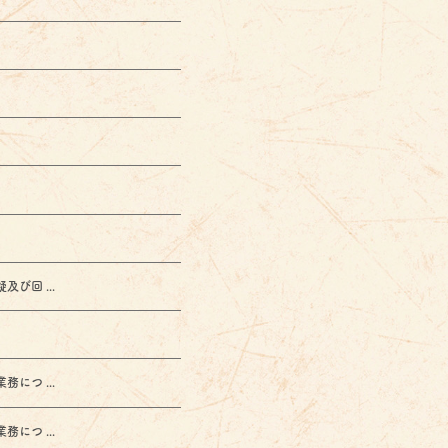
回 ...
つ ...
つ ...