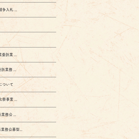
札 ...
業 ...
務 ...
について
業 ...
公 ...
務公募型...