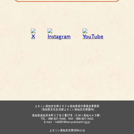
よさこい高知文化祭２０２６高知県実行委員会事務局
（高知県文化生活部よさこい高知文化祭課内)
高知県高知市本町２丁目２番27号（ＣＭＪ高知ビル３階）
TEL：088-821-9450、FAX：088-821-9453
E-mail：140301@ken.pref.kochi.lg.jp
よさこい高知文化祭2026とは