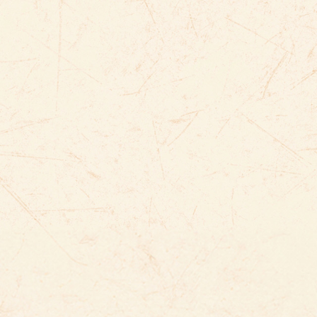
ぶんか
げいじゅつ
あつ
まつ
文化
芸術
集
祭
こうちぶんかさい
高知文化祭
たの
楽