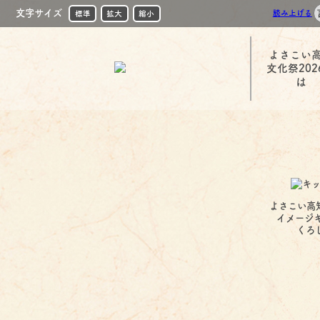
文字サイズ
読み上げる
標準
拡大
縮小
よさこい
文化祭202
は
よさこい高
イメージ
くろ