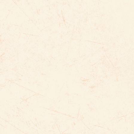
ぶし
節
いひょう
ぶんか
ひと
代表
文化
一
いじゅつ
ふ
芸術
触
あか
明
っけん
発見