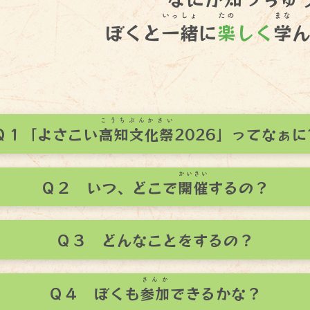
いっしょ
たの
まな
ぼくと
一緒
に
楽
しく
学
こうちぶんかさい
Ｑ１「よさこい
高知文化祭
2026」ってなぁに
かいさい
Ｑ２ いつ、どこで
開催
するの？
Ｑ３ どんなことをするの？
さんか
Ｑ４ ぼくも
参加
できるかな？