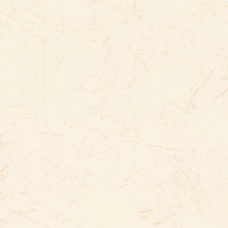
花見
せいかつ
なか
生活
中
たいせつ
大切
まつ
祭