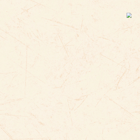
むかし
つづ
昔
続
ひと
一
え
か
絵
描
おど
おど
踊
踊
きも
あらわ
気持
表
おど
踊
ばし
橋