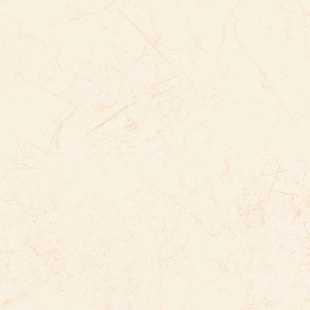
春
ぶんか
文化
なが
つづ
長
続
あき
つきみ
秋
月見
だんご
た
団子
食
あいだ
い
じんじゃ
間
行
神社