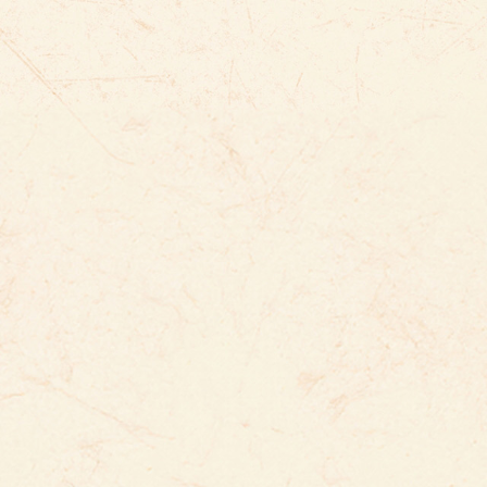
こうちぶんかさい
高知文化祭
かさい
ぜんこくしょうがいしゃげいじゅつ
ぶんかさい
化祭
全国障害者芸術
文化祭
な
にほん
いちばん
おお
行
日本
一番
大
いじゅつ
まつ
芸術
祭
しょうがつ
た
正月
食
なみ