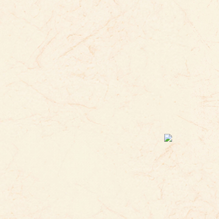
ぶんか
げいじゅつ
文化
芸術
わ
分
ぶんか
げいじゅつ
文化
芸術
おお
まつ
大
祭