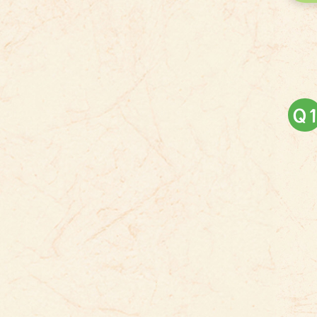
Ｑ
こうちぶんかさい
高知文化祭
まつ
祭
なまえ
名前
おも