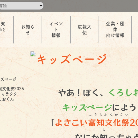
高知
イベン
企業・団
お知ら
広報大
6と
ト
体
せ
使
情報
向け情報
やあ！ぼく、
くろし
知文化祭2026
キャラクター
しおくん
キッズページ
によ
こうちぶんかさい
「
よさこい
高知文化祭
2
し
なにか
知
っちゅ