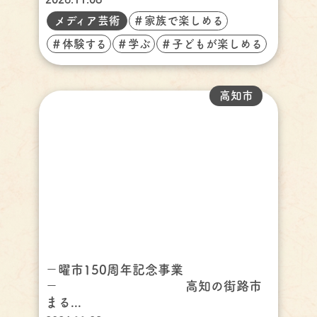
メディア芸術
＃家族で楽しめる
＃体験する
＃学ぶ
＃子どもが楽しめる
高知市
－曜市150周年記念事業
－ 高知の街路市
まる...