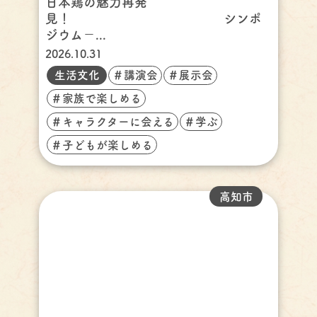
日本鶏の魅力再発
見！ シンポ
ジウム－...
2026.10.31
生活文化
＃講演会
＃展示会
＃家族で楽しめる
＃キャラクターに会える
＃学ぶ
＃子どもが楽しめる
高知市