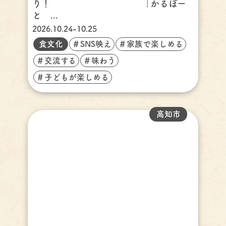
り！ 「かるぽー
と ...
2026.10.24-10.25
食文化
＃SNS映え
＃家族で楽しめる
＃交流する
＃味わう
＃子どもが楽しめる
高知市