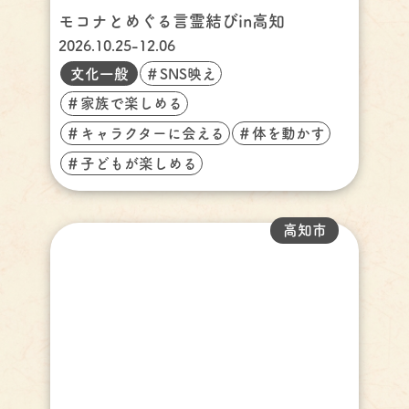
モコナとめぐる言霊結びin高知
2026.10.25-12.06
文化一般
＃SNS映え
＃家族で楽しめる
＃キャラクターに会える
＃体を動かす
＃子どもが楽しめる
高知市