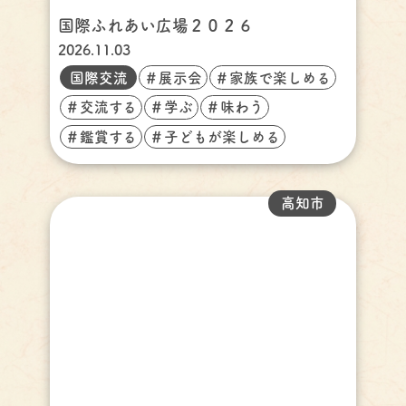
国際ふれあい広場２０２６
2026.11.03
国際交流
＃展示会
＃家族で楽しめる
＃交流する
＃学ぶ
＃味わう
＃鑑賞する
＃子どもが楽しめる
高知市