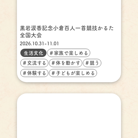
黒岩涙香記念小倉百人一首競技かるた
全国大会
2026.10.31-11.01
生活文化
＃家族で楽しめる
＃交流する
＃体を動かす
＃競う
＃体験する
＃子どもが楽しめる