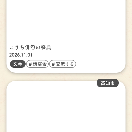
こうち俳句の祭典
2026.11.01
文学
＃講演会
＃交流する
高知市