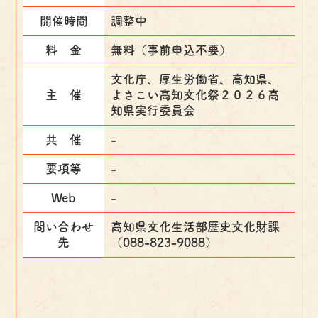
開催時間
調整中
料 金
無料（事前申込不要）
文化庁、厚生労働省、高知県、
主 催
よさこい高知文化祭２０２６高
知県実行委員会
共 催
-
要項等
-
Web
-
問い合わせ
高知県文化生活部歴史文化財課
先
（088-823-9088）