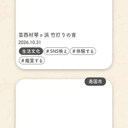
芸西村琴ヶ浜 竹灯りの宵
2026.10.31
生活文化
＃SNS映え
＃体験する
＃鑑賞する
南国市