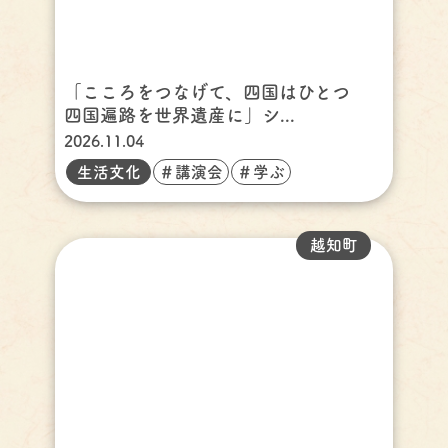
「こころをつなげて、四国はひとつ
四国遍路を世界遺産に」シ...
2026.11.04
生活文化
＃講演会
＃学ぶ
越知町