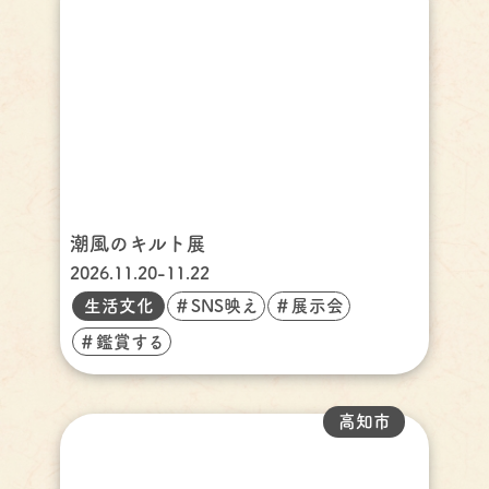
潮風のキルト展
2026.11.20-11.22
生活文化
＃SNS映え
＃展示会
＃鑑賞する
高知市