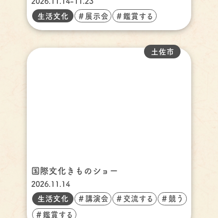
2026.11.14-11.23
生活文化
＃展示会
＃鑑賞する
土佐市
国際文化きものショー
2026.11.14
生活文化
＃講演会
＃交流する
＃競う
＃鑑賞する