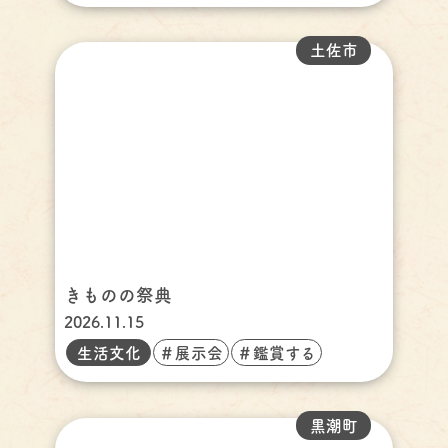
土佐市
きものの祭典
2026.11.15
生活文化
＃展示会
＃鑑賞する
黒潮町