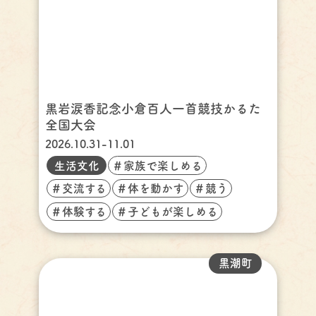
黒岩涙香記念小倉百人一首競技かるた
全国大会
2026.10.31-11.01
生活文化
＃家族で楽しめる
＃交流する
＃体を動かす
＃競う
＃体験する
＃子どもが楽しめる
黒潮町