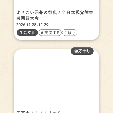
よさこい囲碁の祭典 / 全日本視覚障害
者囲碁大会
2026.11.28-11.29
生活文化
＃交流する
＃競う
四万十町
四万十ふくふくまつり