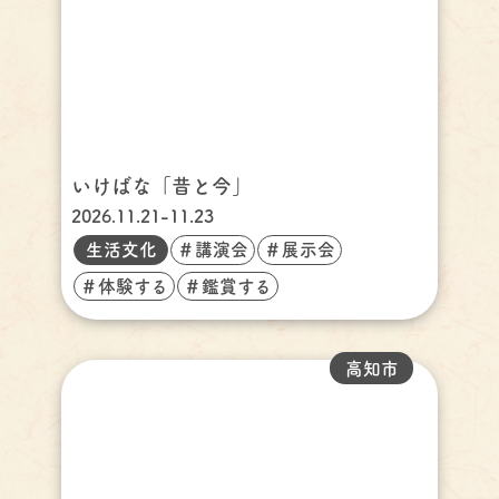
いけばな「昔と今」
2026.11.21-11.23
生活文化
＃講演会
＃展示会
＃体験する
＃鑑賞する
高知市