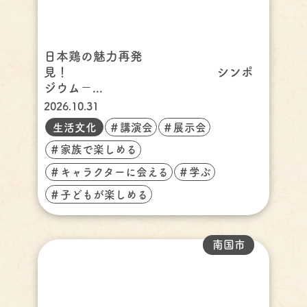
日本鶏の魅力再発
見！ シンポ
ジウム－...
2026.10.31
生活文化
＃講演会
＃展示会
＃家族で楽しめる
＃キャラクターに会える
＃学ぶ
＃子どもが楽しめる
南国市