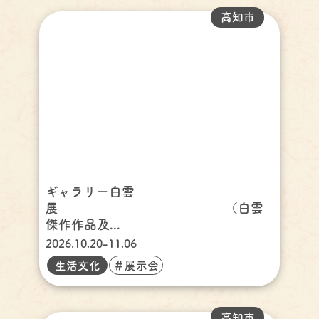
高知市
ギャラリー白雲
展 （白雲
傑作作品及...
2026.10.20-11.06
生活文化
＃展示会
高知市