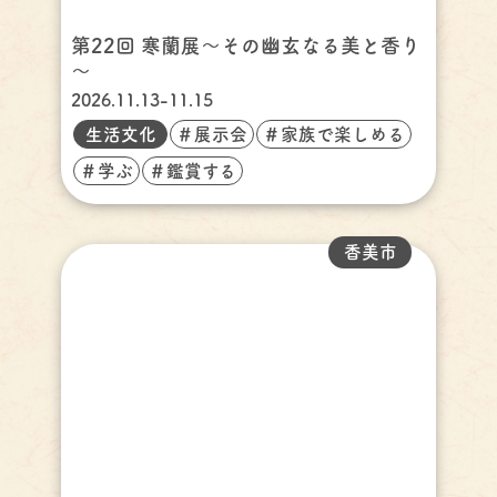
第22回 寒蘭展～その幽玄なる美と香り
～
2026.11.13-11.15
生活文化
＃展示会
＃家族で楽しめる
＃学ぶ
＃鑑賞する
香美市