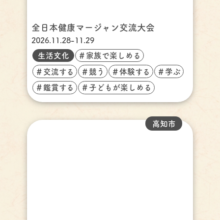
全日本健康マージャン交流大会
2026.11.28-11.29
生活文化
＃家族で楽しめる
＃交流する
＃競う
＃体験する
＃学ぶ
＃鑑賞する
＃子どもが楽しめる
高知市