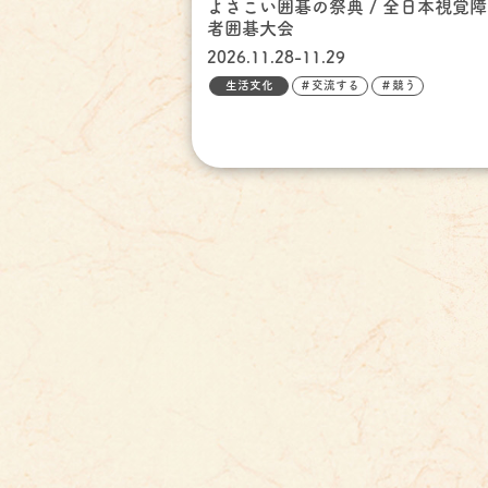
よさこい囲碁の祭典 / 全日本視覚
者囲碁大会
2026.11.28-11.29
生活文化
＃交流する
＃競う