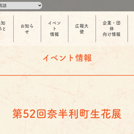
高知
イベン
企業・団
お知ら
広報大
6と
ト
体
せ
使
情報
向け情報
イベント情報
第52回奈半利町生花展