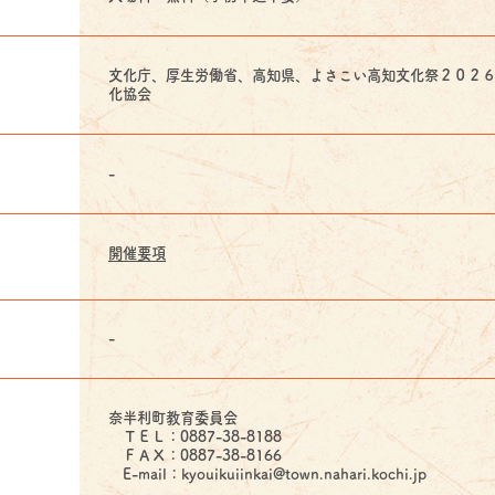
文化庁、厚生労働省、高知県、よさこい高知文化祭２０２
化協会
-
開催要項
-
奈半利町教育委員会
ＴＥＬ：0887-38-8188
ＦＡＸ：0887-38-8166
E-mail：kyouikuiinkai@town.nahari.kochi.jp