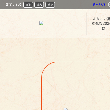
文字サイズ
読み上げる
標準
拡大
縮小
よさこい
文化祭202
は