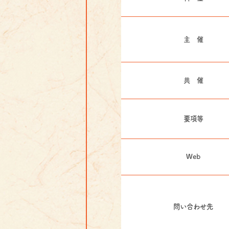
主 催
共 催
要項等
Web
問い合わせ先