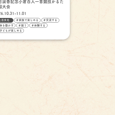
岩涙香記念小倉百人一首競技かるた
国大会
26.10.31-11.01
生活文化
＃家族で楽しめる
＃交流する
体を動かす
＃競う
＃体験する
子どもが楽しめる