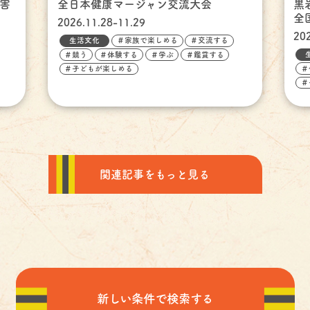
障害
全日本健康マージャン交流大会
黒
全
2026.11.28-11.29
20
生活文化
＃家族で楽しめる
＃交流する
＃競う
＃体験する
＃学ぶ
＃鑑賞する
＃
＃子どもが楽しめる
＃
関連記事をもっと見る
新しい条件で検索する