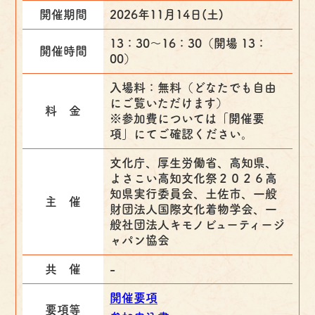
開催期間
2026年11月14日(土)
13：30～16：30（開場 13：
開催時間
00）
入場料：無料（どなたでも自由
にご覧いただけます）
料 金
※参加費については「開催要
項」にてご確認ください。
文化庁、厚生労働省、高知県、
よさこい高知文化祭２０２６高
知県実行委員会、土佐市、一般
主 催
財団法人国際文化着物学会、一
般社団法人キモノビューティージ
ャパン協会
共 催
-
開催要項
要項等