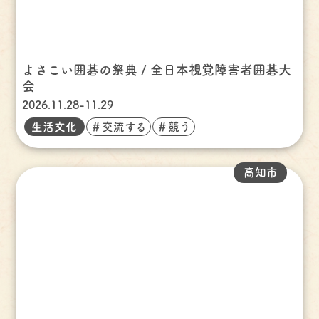
よさこい囲碁の祭典 / 全日本視覚障害者囲碁大
会
2026.11.28-11.29
生活文化
＃交流する
＃競う
高知市