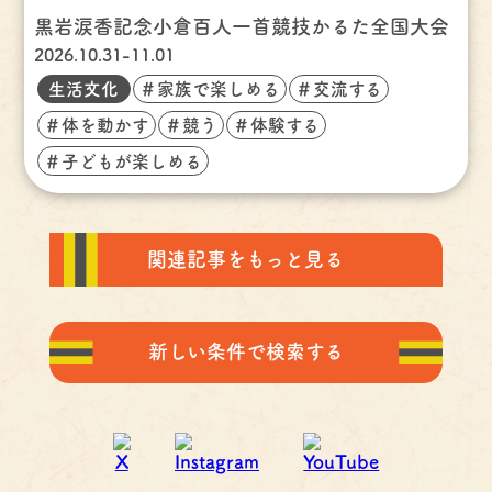
黒岩涙香記念小倉百人一首競技かるた全国大会
2026.10.31-11.01
生活文化
＃家族で楽しめる
＃交流する
＃体を動かす
＃競う
＃体験する
＃子どもが楽しめる
関連記事をもっと見る
新しい条件で検索する