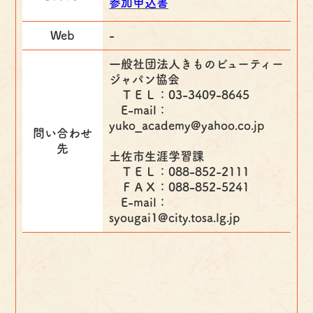
参加申込書
Web
-
一般社団法人きものビューティー
ジャパン協会
ＴＥＬ：03-3409-8645
E-mail：
yuko_academy@yahoo.co.jp
問い合わせ
先
土佐市生涯学習課
ＴＥＬ：088-852-2111
ＦＡＸ：088-852-5241
E-mail：
syougai1@city.tosa.lg.jp