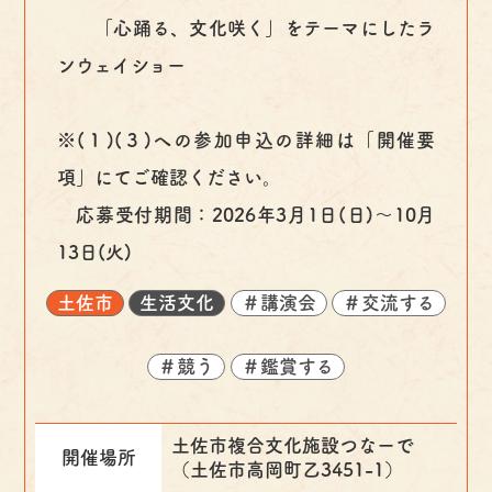
「心踊る、文化咲く」をテーマにしたラ
ンウェイショー
※(１)(３)への参加申込の詳細は「開催要
項」にてご確認ください。
応募受付期間：2026年3月1日(日)～10月
13日(火)
土佐市
生活文化
＃講演会
＃交流する
＃競う
＃鑑賞する
土佐市複合文化施設つなーで
開催場所
（土佐市高岡町乙3451-1）