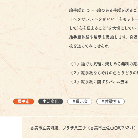
絵手紙とは……絵のある手紙を送るこ
「ヘタでいい ヘタがいい」をモット
して”心を伝えること”を大切にしてい
絵手紙体験や展示を実施します。身近
枚を送ってみませんか。
（１）誰でも気軽に楽しめる無料の絵
（２）絵手紙ならではの色とりどりの
（３）絵手紙に関するパネル展示
香美市
生活文化
＃展示会
＃体験する
香美市立美術館、プラザ八王子（香美市土佐山田町262-1）