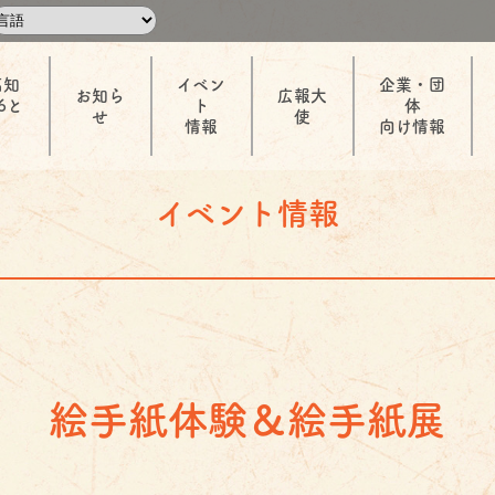
高知
イベン
企業・団
お知ら
広報大
6と
ト
体
せ
使
情報
向け情報
イベント情報
絵手紙体験＆絵手紙展