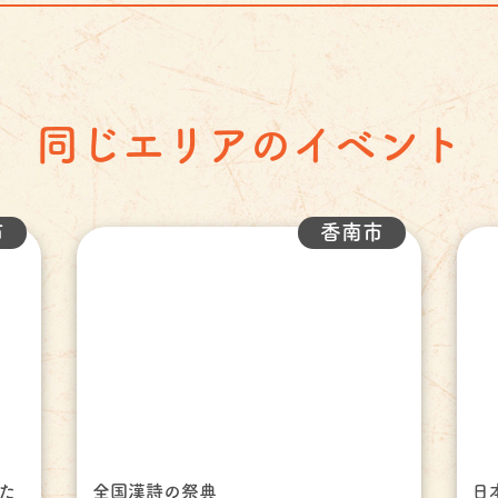
同じエリアのイベント
市
香南市
た
全国漢詩の祭典
日