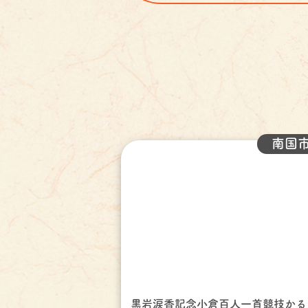
南国
黒岩涙香記念小倉百人一首競技かる