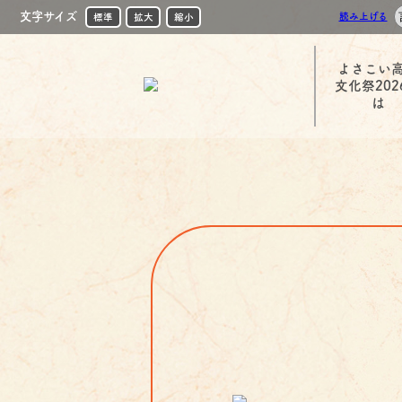
文字サイズ
読み上げる
標準
拡大
縮小
よさこい
文化祭202
は