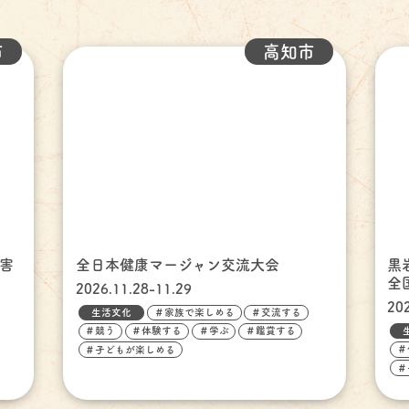
市
高知市
障害
全日本健康マージャン交流大会
黒
全
2026.11.28-11.29
20
生活文化
＃家族で楽しめる
＃交流する
＃競う
＃体験する
＃学ぶ
＃鑑賞する
＃
＃子どもが楽しめる
＃