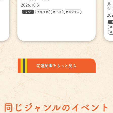
2026.10.31
ジウ
文学
＃講演会
＃学ぶ
＃鑑賞する
20
＃
＃
関連記事をもっと見る
同じジャンルのイベント