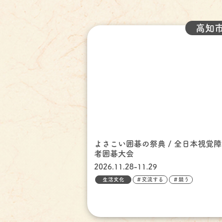
高知
よさこい囲碁の祭典 / 全日本視覚
者囲碁大会
2026.11.28-11.29
生活文化
＃交流する
＃競う