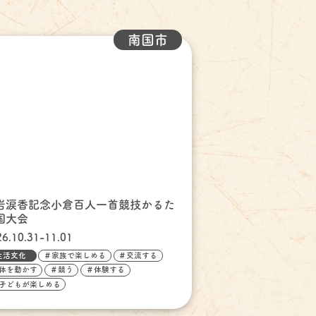
南国市
岩涙香記念小倉百人一首競技かるた
国大会
26.10.31-11.01
生活文化
＃家族で楽しめる
＃交流する
体を動かす
＃競う
＃体験する
子どもが楽しめる