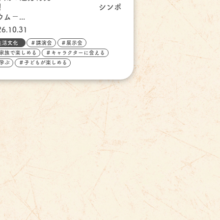
見！ シンポ
ム－...
26.10.31
生活文化
＃講演会
＃展示会
家族で楽しめる
＃キャラクターに会える
学ぶ
＃子どもが楽しめる