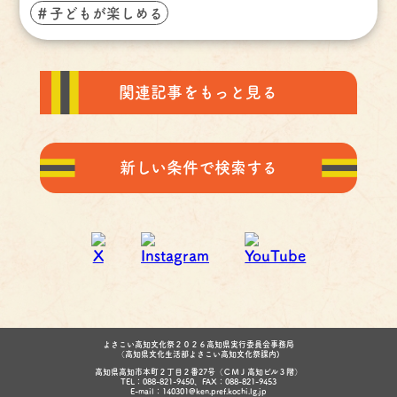
＃子どもが楽しめる
関連記事をもっと見る
新しい条件で検索する
よさこい高知文化祭２０２６高知県実行委員会事務局
（高知県文化生活部よさこい高知文化祭課内)
高知県高知市本町２丁目２番27号（ＣＭＪ高知ビル３階）
TEL：088-821-9450、FAX：088-821-9453
E-mail：140301@ken.pref.kochi.lg.jp