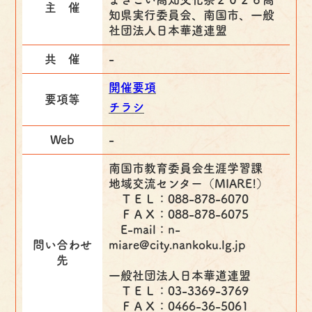
主 催
知県実行委員会、南国市、一般
社団法人日本華道連盟
共 催
-
開催要項
要項等
チラシ
Web
-
南国市教育委員会生涯学習課
地域交流センター（MIARE!）
ＴＥＬ：088-878-6070
ＦＡＸ：088-878-6075
E-mail：n-
問い合わせ
miare@city.nankoku.lg.jp
先
一般社団法人日本華道連盟
ＴＥＬ：03-3369-3769
ＦＡＸ：0466-36-5061