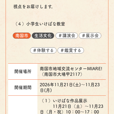
視点をお届けします。
（４）小学生いけばな教室
南国市
生活文化
＃講演会
＃展示会
＃体験する
＃鑑賞する
南国市地域交流センターMIARE!
開催場所
（南国市大埇甲2117）
2026年11月21日(土)〜11月23
開催期間
日(月)
（１）いけばな作品展示
11月21日（土）～11月23
日（月・祝）10：00～17：00