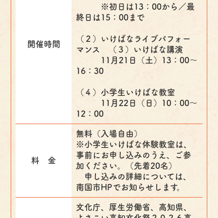
※初日は13：00から／最
終日は15：00まで
（２）いけばなライブパフォー
開催時間
マンス （３）いけばな講演
11月21日（土）13：00～
16：30
（４）小学生いけばな教室
11月22日（日）10：00～
12：00
無料（入場自由）
※小学生いけばな体験教室は、
事前にお申し込みのうえ、ご参
料 金
加ください。（先着20名）
申し込みの詳細については、
南国市HPでお知らせします。
文化庁、厚生労働省、高知県、
よさこい高知文化祭２０２６高