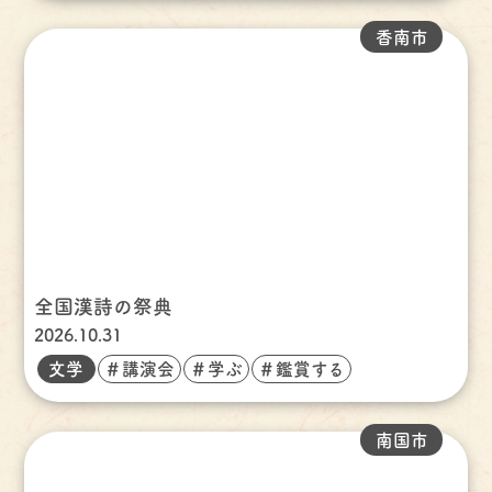
香南市
全国漢詩の祭典
2026.10.31
文学
＃講演会
＃学ぶ
＃鑑賞する
南国市