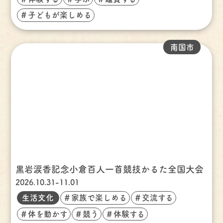
＃子どもが楽しめる
南国市
黒岩涙香記念小倉百人一首競技かるた全国大会
2026.10.31-11.01
生活文化
＃家族で楽しめる
＃交流する
＃体を動かす
＃競う
＃体験する