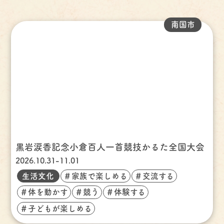
南国市
黒岩涙香記念小倉百人一首競技かるた全国大会
2026.10.31-11.01
生活文化
＃家族で楽しめる
＃交流する
＃体を動かす
＃競う
＃体験する
＃子どもが楽しめる