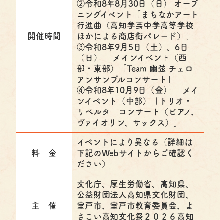
②令和8年8月30日（日） オープ
ニングイベント「まちなかアート
行進曲（高知学芸中学高等学校
開催時間
ほかによる商店街パレード）」
③令和8年9月5日（土）、6日
（日） メインイベント（西
部・東部）「Team 幽弦 チェロ
アンサンブルコンサート」
④令和8年10月9日（金） メイ
ンイベント（中部）「トリオ・
リベルタ コンサート（ピアノ、
ヴァイオリン、サックス）」
イベントにより異なる（詳細は
料 金
下記のWebサイトからご確認く
ださい）
文化庁、厚生労働省、高知県、
公益財団法人高知県文化財団、
主 催
室戸市、室戸市教育委員会、よ
さこい高知文化祭２０２６高知