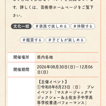
す。詳しくは、芸術祭ホームページをご覧下
さい。
文化一般
＃家族で楽しめる
＃体験する
＃鑑賞する
＃子どもが楽しめる
開催場所
県内各地
2026年08月30日(日)〜12月06
開催期間
日(日)
【主催イベント】
①令和8年8月23日（日） プレ
イベント「マスタージャックマ
ジックショー＆土佐女子中学高
等学校書道パフォーマンス」