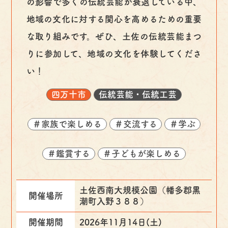
の影響で多くの伝統芸能が衰退している中、
地域の文化に対する関心を高めるための重要
な取り組みです。ぜひ、土佐の伝統芸能まつ
りに参加して、地域の文化を体験してくださ
い！
四万十市
伝統芸能・伝統工芸
＃家族で楽しめる
＃交流する
＃学ぶ
＃鑑賞する
＃子どもが楽しめる
土佐西南大規模公園（幡多郡黒
開催場所
潮町入野３８８）
開催期間
2026年11月14日(土)