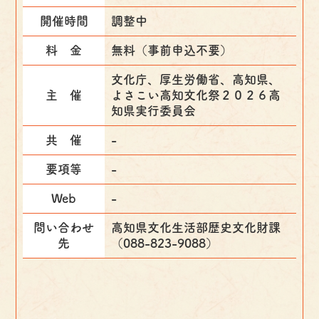
開催時間
調整中
料 金
無料（事前申込不要）
文化庁、厚生労働省、高知県、
主 催
よさこい高知文化祭２０２６高
知県実行委員会
共 催
-
要項等
-
Web
-
問い合わせ
高知県文化生活部歴史文化財課
先
（088-823-9088）