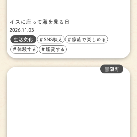
イスに座って海を見る日
2026.11.03
生活文化
＃SNS映え
＃家族で楽しめる
＃体験する
＃鑑賞する
黒潮町