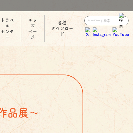
トラベ
キッ
各種
ル
ズ
ダウンロー
センタ
ペー
ド
ー
ジ
作品展～