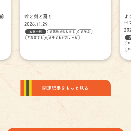
前
吟と剣と扇と
よ
ベ
2026.11.29
20
文化一般
＃家族で楽しめる
＃学ぶ
＃鑑賞する
＃子どもが楽しめる
＃
＃
関連記事をもっと見る