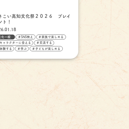
さこい高知文化祭２０２６ プレイ
ント！
26.01.18
文化一般
＃SNS映え
＃家族で楽しめる
キャラクターに会える
＃交流する
体験する
＃学ぶ
＃子どもが楽しめる