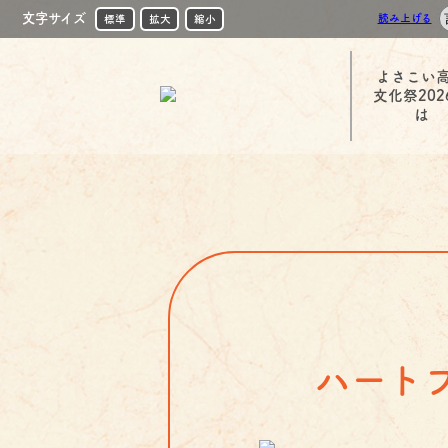
文字サイズ
読み上げる
標準
拡大
縮小
よさこい
文化祭202
は
ハート