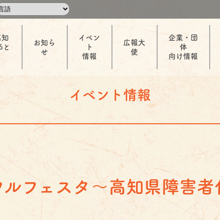
高知
イベン
企業・団
お知ら
広報大
6と
ト
体
せ
使
情報
向け情報
イベント情報
フルフェスタ～高知県障害者