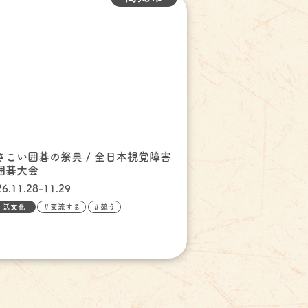
さこい囲碁の祭典 / 全日本視覚障害
囲碁大会
26.11.28-11.29
生活文化
＃交流する
＃競う