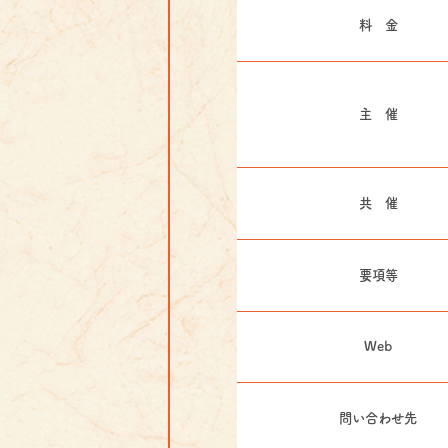
料 金
主 催
共 催
要項等
Web
問い合わせ先