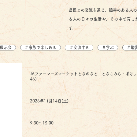
県民との交流を通じ、障害のある人の
る人の日々の生活や、その中で育ま
す。
展示会
＃家族で楽しめる
＃交流する
＃学ぶ
＃鑑
JAファーマーズマーケットとさのさと とさこみち・ぽけっ
46）
2026年11月14日(土)
9:30～15:00