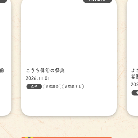
前
こうち俳句の祭典
よ
者
2026.11.01
20
文学
＃講演会
＃交流する