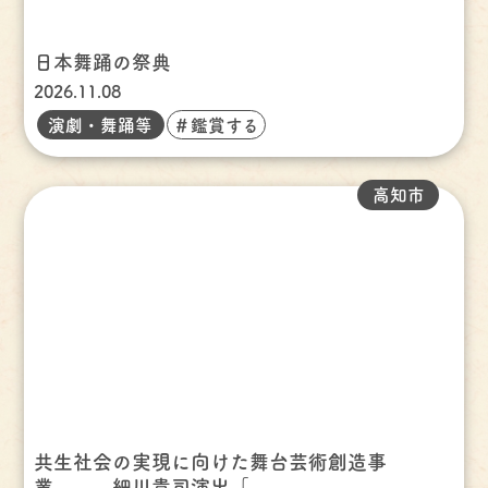
日本舞踊の祭典
2026.11.08
演劇・舞踊等
＃鑑賞する
高知市
共生社会の実現に向けた舞台芸術創造事
業 細川貴司演出「...