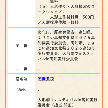
無料
（５）人形作り・人形操演のワ
ークショップ：
人形工作材料費…500円
／人形操演体験…無料
文化庁、厚生労働省、高知県、
よさこい高知文化祭２０２６高
知県実行委員会、高知市、よさ
主 催
こい高知文化祭２０２６高知市
実行委員会、人形劇フェスティ
バルin高知実行委員会
共 催
-
開催要項
要項等
Web
-
人形劇フェスティバルin高知実行
委員会（担当:熊田）