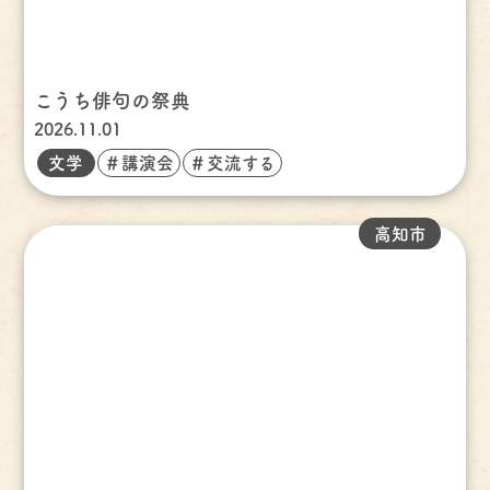
こうち俳句の祭典
2026.11.01
文学
＃講演会
＃交流する
高知市