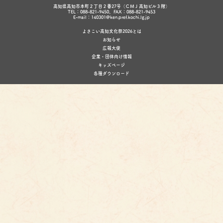
高知県高知市本町２丁目２番27号（ＣＭＪ高知ビル３階）
TEL：088-821-9450、FAX：088-821-9453
E-mail：140301@ken.pref.kochi.lg.jp
よさこい高知文化祭2026とは
お知らせ
広報大使
企業・団体向け情報
キッズページ
各種ダウンロード