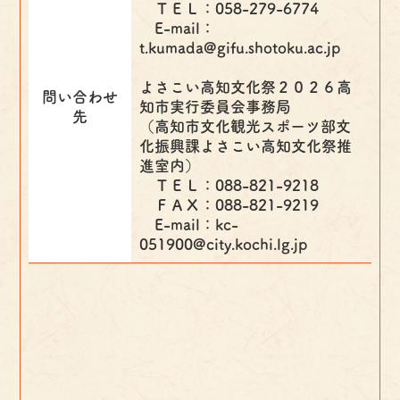
ＴＥＬ：058-279-6774
E-mail：
t.kumada@gifu.shotoku.ac.jp
よさこい高知文化祭２０２６高
問い合わせ
知市実行委員会事務局
先
（高知市文化観光スポーツ部文
化振興課よさこい高知文化祭推
進室内）
ＴＥＬ：088-821-9218
ＦＡＸ：088-821-9219
E-mail：kc-
051900@city.kochi.lg.jp