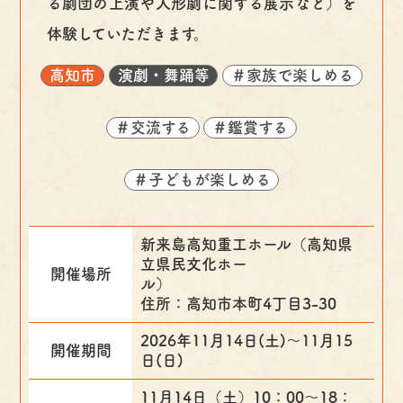
る劇団の上演や人形劇に関する展示など）を
体験していただきます。
高知市
演劇・舞踊等
＃家族で楽しめる
＃交流する
＃鑑賞する
＃子どもが楽しめる
新来島高知重工ホール（高知県
立県民文化ホー
開催場所
ル
住所：高知市本町4丁目3-30
2026年11月14日(土)〜11月15
開催期間
日(日)
11月14日（土）10：00～18：