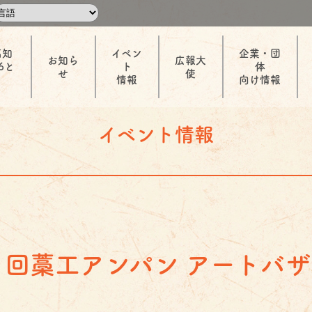
高知
イベン
企業・団
お知ら
広報大
6と
ト
体
せ
使
情報
向け情報
イベント情報
６回藁工アンパン アートバザ