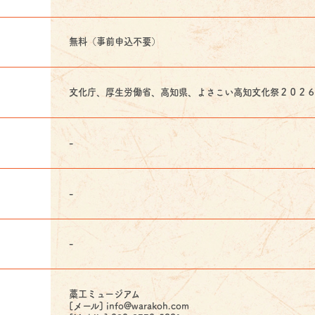
無料（事前申込不要）
文化庁、厚生労働省、高知県、よさこい高知文化祭２０２
-
-
-
藁工ミュージアム
[メール] info@warakoh.com