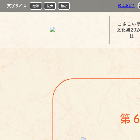
文字サイズ
読み上げる
標準
拡大
縮小
よさこい
文化祭202
は
第