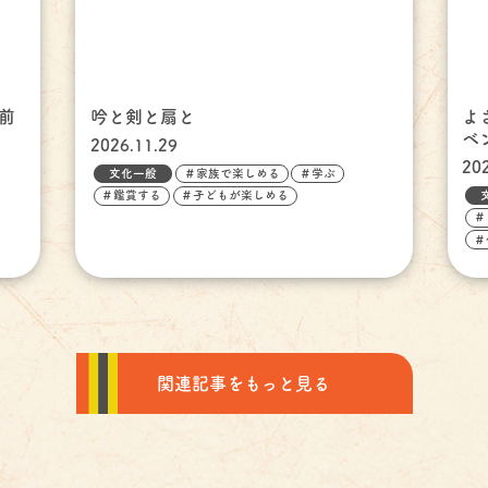
前
吟と剣と扇と
よ
ベ
2026.11.29
20
文化一般
＃家族で楽しめる
＃学ぶ
＃鑑賞する
＃子どもが楽しめる
＃
＃
関連記事をもっと見る