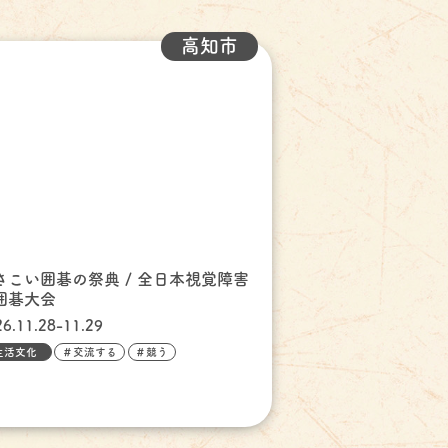
高知市
さこい囲碁の祭典 / 全日本視覚障害
囲碁大会
26.11.28-11.29
生活文化
＃交流する
＃競う