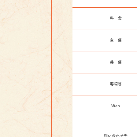
料 金
主 催
共 催
要項等
Web
問い合わせ先