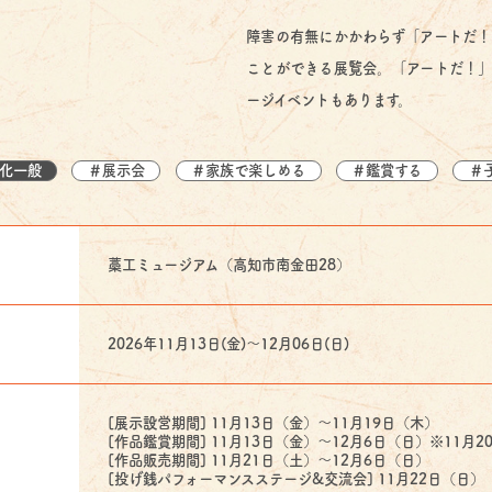
障害の有無にかかわらず「アートだ！
ことができる展覧会。「アートだ！」
ージイベントもあります。
化一般
＃展示会
＃家族で楽しめる
＃鑑賞する
＃
藁工ミュージアム（高知市南金田28）
2026年11月13日(金)〜12月06日(日)
[展示設営期間] 11月13日（金）〜11月19日（木）
[作品鑑賞期間] 11月13日（金）〜12月6日（日）※11月
[作品販売期間] 11月21日（土）〜12月6日（日）
[投げ銭パフォーマンスステージ&交流会] 11月22日（日）