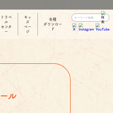
トラベ
キッ
各種
ル
ズ
ダウンロー
センタ
ペー
ド
ー
ジ
ール