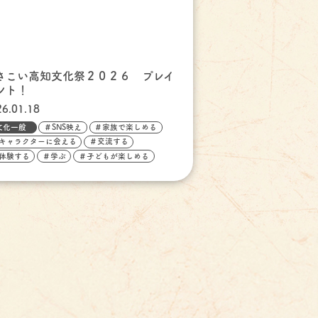
さこい高知文化祭２０２６ プレイ
ント！
26.01.18
文化一般
＃SNS映え
＃家族で楽しめる
キャラクターに会える
＃交流する
体験する
＃学ぶ
＃子どもが楽しめる