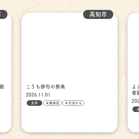
市
高知市
前
こうち俳句の祭典
よ
者
2026.11.01
20
文学
＃講演会
＃交流する