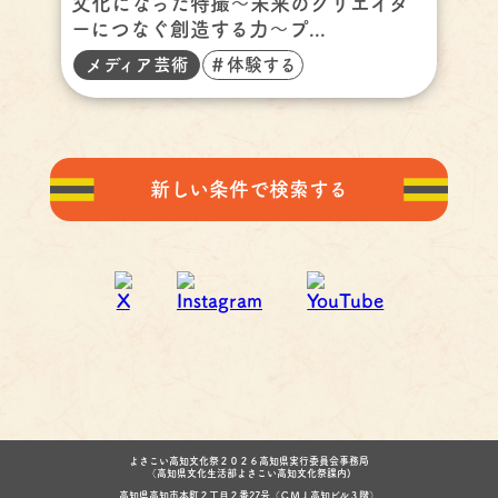
文化になった特撮～未来のクリエイタ
ーにつなぐ創造する力～プ...
メディア芸術
＃体験する
新しい条件で検索する
よさこい高知文化祭２０２６高知県実行委員会事務局
（高知県文化生活部よさこい高知文化祭課内)
高知県高知市本町２丁目２番27号（ＣＭＪ高知ビル３階）