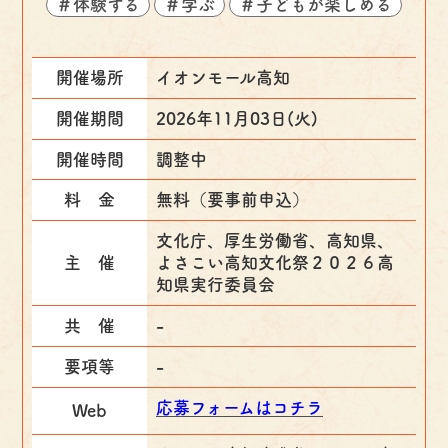
＃体験する
＃学ぶ
＃子どもが楽しめる
開催場所
イオンモール高知
開催期間
2026年11月03日(火)
開催時間
調整中
料 金
無料（要事前申込）
文化庁、厚生労働省、高知県、
主 催
よさこい高知文化祭２０２６高
知県実行委員会
共 催
-
要項等
-
応募フォームはコチラ
Web