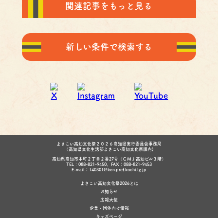
関連記事をもっと見る
新しい条件で検索する
よさこい高知文化祭２０２６高知県実行委員会事務局
（高知県文化生活部よさこい高知文化祭課内)
高知県高知市本町２丁目２番27号（ＣＭＪ高知ビル３階）
TEL：088-821-9450、FAX：088-821-9453
E-mail：140301@ken.pref.kochi.lg.jp
よさこい高知文化祭2026とは
お知らせ
広報大使
企業・団体向け情報
キッズページ