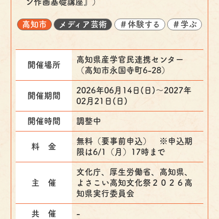
ン作画基礎講座』）
高知市
メディア芸術
＃体験する
＃学ぶ
高知県産学官民連携センター
開催場所
（高知市永国寺町6-28）
2026年06月14日(日)〜2027年
開催期間
02月21日(日)
開催時間
調整中
無料（要事前申込） ※申込期
料 金
限は6/1（月）17時まで
文化庁、厚生労働省、高知県、
主 催
よさこい高知文化祭２０２６高
知県実行委員会
共 催
-