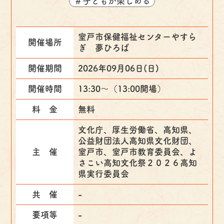
＃子どもが楽しめる
室戸市保健福祉センターやすら
開催場所
ぎ 夢ひろば
開催期間
2026年09月06日(日)
開催時間
13:30～（13:00開場）
料 金
無料
文化庁、厚生労働省、高知県、
公益財団法人高知県文化財団、
主 催
室戸市、室戸市教育委員会、よ
さこい高知文化祭２０２６高知
県実行委員会
共 催
-
要項等
-