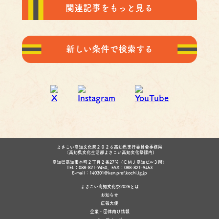
関連記事をもっと見る
新しい条件で検索する
よさこい高知文化祭２０２６高知県実行委員会事務局
（高知県文化生活部よさこい高知文化祭課内)
高知県高知市本町２丁目２番27号（ＣＭＪ高知ビル３階）
TEL：088-821-9450、FAX：088-821-9453
E-mail：140301@ken.pref.kochi.lg.jp
よさこい高知文化祭2026とは
お知らせ
広報大使
企業・団体向け情報