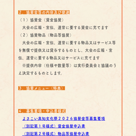
２．協賛金等の内容及び使途
（１）協賛金（資金協賛）
大会の広報・宣伝、運営に要する資金に充てます
（２）協賛物品（物品等協賛）
大会の広報・宣伝、運営に要する物品又はサービス等
を無償で提供又は貸与するものとし、大会の広報・宣
伝、運営に要する物品又はサービスに充てます
※提供内容（仕様や数量等）は実行委員会と協議のう
え決定するものとします。
３．協賛メニュー（特典）
４．募集要項・申込書様式
よさこい高知文化祭２０２６協賛金等募集要項
（別記第１号様式）資金協賛申込書
（別記第２号様式）物品等協賛申込書