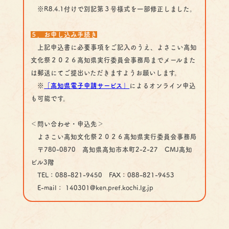
※R8.4.1付けで別記第３号様式を一部修正しました。
５．お申し込み手続き
上記申込書に必要事項をご記入のうえ、よさこい高知
文化祭２０２６高知県実行委員会事務局までメールまた
は郵送にてご提出いただきますようお願いします。
※
「高知県電子申請サービス」
によるオンライン申込
も可能です。
＜問い合わせ・申込先＞
よさこい高知文化祭２０２６高知県実行委員会事務局
〒780-0870 高知県高知市本町2-2-27 CMJ高知
ビル3階
TEL：088-821-9450 FAX：088-821-9453
E-mail： 140301@ken.pref.kochi.lg.jp