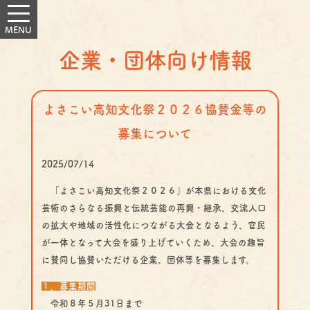
企業・団体向け情報
よさこい高知文化祭２０２６協賛金等の
募集について
2025/07/14
「よさこい高知文化祭２０２６」が本県における文化
芸術のさらなる振興と伝統芸能の再興・継承、交流人口
の拡大や地域の活性化につながる大会となるよう、官民
が一体となって大会を盛り上げていくため、大会の趣旨
に賛同し協賛いただける企業、団体等を募集します。
１．募集期間
令和８年５月31日まで