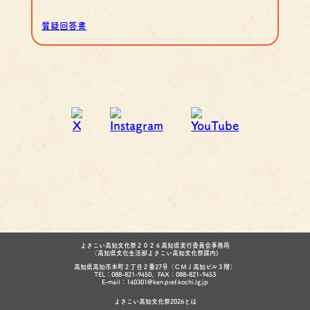
質疑回答書
よさこい高知文化祭２０２６高知県実行委員会事務局
（高知県文化生活部よさこい高知文化祭課内)
高知県高知市本町２丁目２番27号（ＣＭＪ高知ビル３階）
TEL：088-821-9450、FAX：088-821-9453
E-mail：140301@ken.pref.kochi.lg.jp
よさこい高知文化祭2026とは